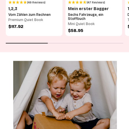
(49 Reviews)
(47 Reviews)
1,2,3
Mein erster Bagger
Vom Zählen zum Rechnen
Sechs Fahrzeuge, ein
Stoffbuch
Premium Quiet Book
Mini Quiet Book
Angebot
$117.92
Angebot
$58.95