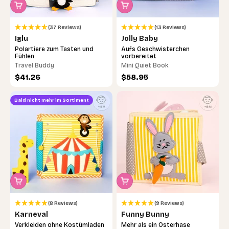
(37 Reviews)
(13 Reviews)
Iglu
Jolly Baby
Polartiere zum Tasten und
Aufs Geschwisterchen
Fühlen
vorbereitet
Travel Buddy
Mini Quiet Book
Angebot
Angebot
$41.26
$58.95
Bald nicht mehr im Sortiment
(8 Reviews)
(9 Reviews)
Karneval
Funny Bunny
Verkleiden ohne Kostümladen
Mehr als ein Osterhase