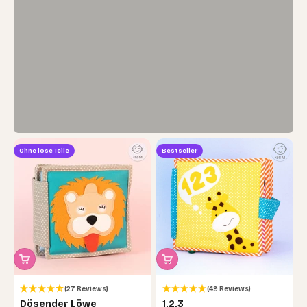
Ohne lose Teile
Bestseller
(27 Reviews)
(49 Reviews)
Dösender Löwe
1,2,3