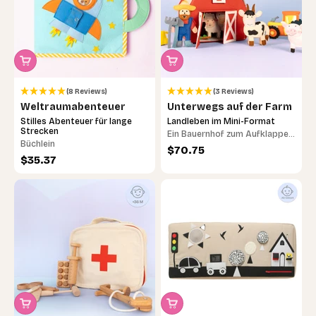
(8 Reviews)
(3 Reviews)
Weltraumabenteuer
Unterwegs auf der Farm
Stilles Abenteuer für lange
Landleben im Mini-Format
Strecken
Ein Bauernhof zum Aufklappen
Büchlein
– erlebe spannende
Angebot
$70.75
Angebot
$35.37
Geschichten und tierische
Abenteuer!