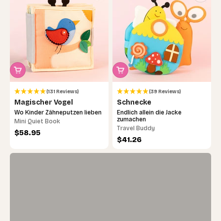
(131 Reviews)
(39 Reviews)
Magischer Vogel
Schnecke
Wo Kinder Zähneputzen lieben
Endlich allein die Jacke
Visuelle Frühförderung
zumachen
Mini Quiet Book
Starke Schwarz-Weiß-Kontraste fördern die
Travel Buddy
Angebot
$58.95
Sehfähigkeit und helfen Babys, Formen und
Angebot
$41.26
Muster schon früh zu unterscheiden.