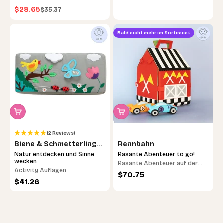
gendergerechten Einblick in
Angebot
$28.65
Regulärer Preis
$35.37
Berufe
Bald nicht mehr im Sortiment
(2 Reviews)
Biene & Schmetterling
Rennbahn
Activity Auflage
Natur entdecken und Sinne
Rasante Abenteuer to go!
wecken
Rasante Abenteuer auf der
Activity Auflagen
Rennbahn – Fantasie in
Angebot
$70.75
Angebot
$41.26
Höchstgeschwindigkeit!