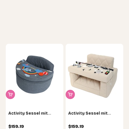
Activity Sessel mit
Activity Sessel mit
Regenbogen Auflage
Kontrast Auflage
Angebot
Angebot
$159.19
$159.19