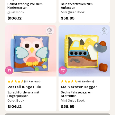
Schmetterling
Selbstständig vor dem
Selbstvertrauen zum
Kindergarten
Anfassen
Quiet Book
Mini Quiet Book
Angebot
Angebot
$106.12
$58.95
(34 Reviews)
(47 Reviews)
Noch unsicher, welches das richtige ist?
Pastell Junge Eule
Mein erster Bagger
Mach das 30-Sekunden-Quiz – wir finden
Sprachförderung mit
Sechs Fahrzeuge, ein
gemeinsam das passende Lernspielzeug.
Fingerpuppen
Stoffbuch
Quiet Book
Mini Quiet Book
Angebot
Angebot
$106.12
$58.95
Jetzt loslegen →