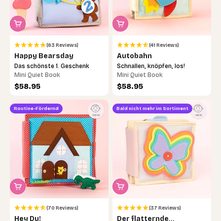
(63 Reviews)
(41 Reviews)
Happy Bearsday
Autobahn
Das schönste 1. Geschenk
Schnallen, knöpfen, los!
Mini Quiet Book
Mini Quiet Book
Angebot
Angebot
$58.95
$58.95
Routine-Fördernd
Bald nicht mehr im Sortiment
(70 Reviews)
(37 Reviews)
Hey Du!
Der flatternde