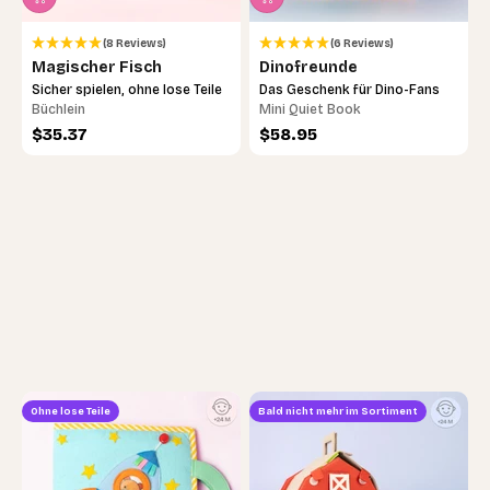
(8 Reviews)
(6 Reviews)
Magischer Fisch
Dinofreunde
Sicher spielen, ohne lose Teile
Das Geschenk für Dino-Fans
Büchlein
Mini Quiet Book
Angebot
Angebot
$35.37
$58.95
Zum Ersatzteile-Service →
Ohne lose Teile
Bald nicht mehr im Sortiment