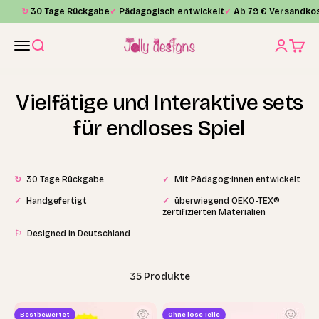
Zum Inhalt springen
↻
30 Tage Rückgabe
✓
Pädagogisch entwickelt
✓
Ab 79 € Versandkos
Jolly Designs
Menü
Suche
Anmelde
Waren
Vielfätige und Interaktive sets
für endloses Spiel
↻
30 Tage Rückgabe
✓
Mit Pädagog:innen entwickelt
✓
Handgefertigt
✓
überwiegend OEKO-TEX®
zertifizierten Materialien
⚐
Designed in Deutschland
35 Produkte
Bestbewertet
Ohne lose Teile