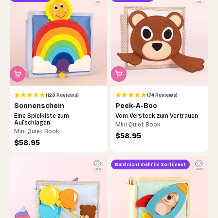
(126 Reviews)
(74 Reviews)
Sonnenschein
Peek-A-Boo
Eine Spielkiste zum
Vom Versteck zum Vertrauen
Aufschlagen
Mini Quiet Book
Mini Quiet Book
Angebot
$58.95
Angebot
$58.95
Bald nicht mehr im Sortiment