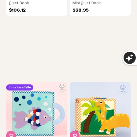
Quiet Book
Mini Quiet Book
Angebot
Angebot
$106.12
$58.95
Ohne lose Teile