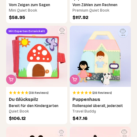
Vom Zeigen zum Sagen
Vom Zählen zum Rechnen
Mini Quiet Book
Premium Quiet Book
Angebot
Angebot
$58.95
$117.92
Mit Experten Entwickelt
(38 Reviews)
(28 Reviews)
Du Glückspilz
Puppenhaus
Bereit für den Kindergarten
Rollenspiel überall, jederzeit
Quiet Book
Travel Buddy
Angebot
Angebot
$106.12
$47.16