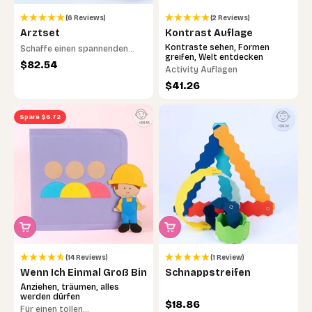
(6 Reviews)
(2 Reviews)
Arztset
Kontrast Auflage
Kontraste sehen, Formen
Schaffe einen spannenden
greifen, Welt entdecken
Einblick in die Welt der Medizin
Angebot
$82.54
Activity Auflagen
Angebot
$41.26
Spare $6.72
(14 Reviews)
(1 Review)
Wenn Ich Einmal Groß Bin
Schnappstreifen
Anziehen, träumen, alles
werden dürfen
Angebot
$18.86
Für einen tollen