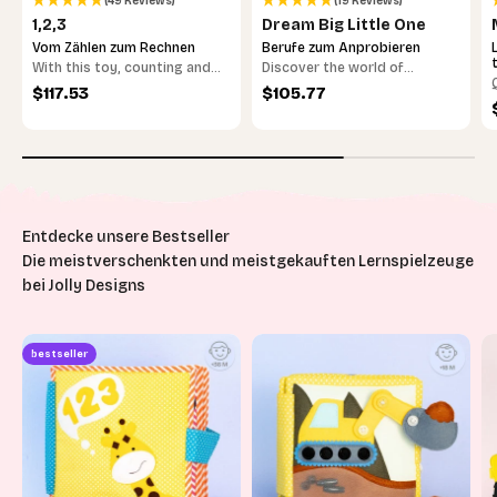
(49 Reviews)
(19 Reviews)
1,2,3
Dream Big Little One
Vom Zählen zum Rechnen
Berufe zum Anprobieren
With this toy, counting and
Discover the world of
arithmetic is fun.
professions
Sale price
Sale price
$117.53
$105.77
Die meistverschenkten und meistgekauften Lernspielzeuge
bei Jolly Designs
bestseller