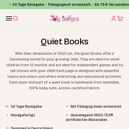
Skip to content
↻
30 Tage Rückgabe
✓
Pädagogisch entwickelt
✓
Ab 79 € Versandkos
Jolly Designs
Menu
Search
Login
Cart
Quiet Books
With their dimensions of 21x21 cm, the Quiet Books offer a
fascinating world for your growing child. They are ideal for small
children from 12 months and are ideal for independent games and to
tell stories with your child! Each page is designed with beautiful
topics and colors and offers interesting and educational activities.
Each seam and part of a quiet book is handmade from washable,
100% baby-safe, ecotex-certified fabrics.
↻
30 Tage Rückgabe
✓
Mit Pädagog:innen entwickelt
✓
Handgefertigt
✓
überwiegend OEKO-TEX®
zertifizierten Materialien
⚐
Designed in Deutschland