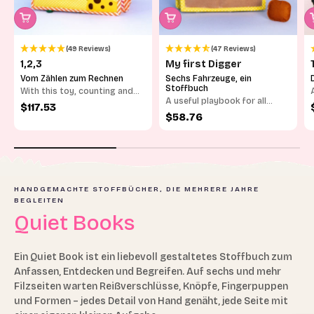
(49 Reviews)
(47 Reviews)
1,2,3
My first Digger
Vom Zählen zum Rechnen
Sechs Fahrzeuge, ein
Stoffbuch
With this toy, counting and
A useful playbook for all
arithmetic is fun.
Sale price
$117.53
friends of large vehicles
Sale price
$58.76
HANDGEMACHTE STOFFBÜCHER, DIE MEHRERE JAHRE
BEGLEITEN
Quiet Books
Ein Quiet Book ist ein liebevoll gestaltetes Stoffbuch zum
Anfassen, Entdecken und Begreifen. Auf sechs und mehr
Filzseiten warten Reißverschlüsse, Knöpfe, Fingerpuppen
und Formen – jedes Detail von Hand genäht, jede Seite mit