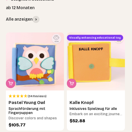
Alle anzeigen
Visually enhancing educational toy
(34 Reviews)
Pastel Young Owl
Kalle Knopf
Sprachförderung mit
Inklusives Spielzeug für alle
Fingerpuppen
Embark on an exciting journey
Discover colors and shapes
through the world of surfaces
Sale price
$52.88
Sale price
$105.77
with "Kalle Knopf"!