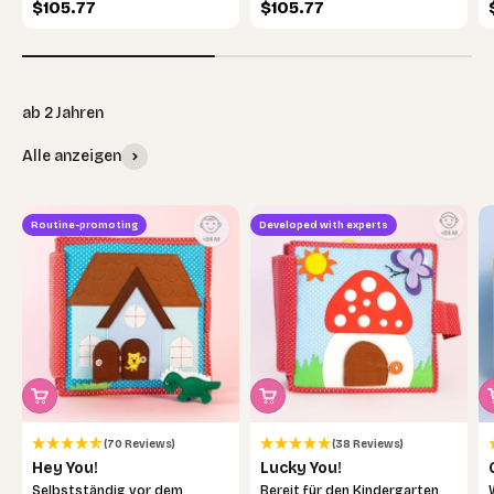
Sale price
Sale price
$105.77
$105.77
Alle anzeigen
Routine-promoting
Developed with experts
(70 Reviews)
(38 Reviews)
Hey You!
Lucky You!
Selbstständig vor dem
Bereit für den Kindergarten