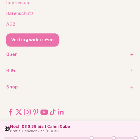
Impressum
Datenschutz
AGB
Vertrag widerrufen
Über
Unsere Geschichte
Hilfe
Kooperationen
FAQ / Häufige Fragen
Shop
Experten Program
Versand
Affiliate Programm
Geschenkkarten / Gutscheine
Rückgabe
Blog
Ersatzteilservice
Kontakt
Noch $116.36 bis 1 Calmi Cube
🎁
Gratis-Geschenk ab $116.36
© 2026, Jolly Designs.
Made With Love By
TechMac Digital