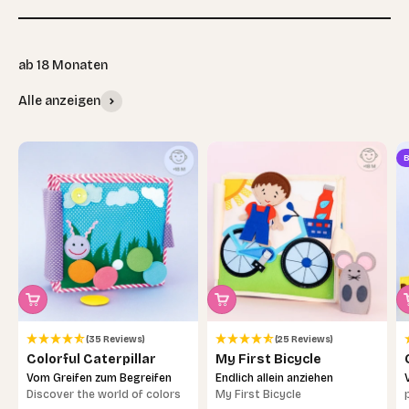
Alle anzeigen
B
(35 Reviews)
(25 Reviews)
Colorful Caterpillar
My First Bicycle
Vom Greifen zum Begreifen
Endlich allein anziehen
Discover the world of colors
My First Bicycle