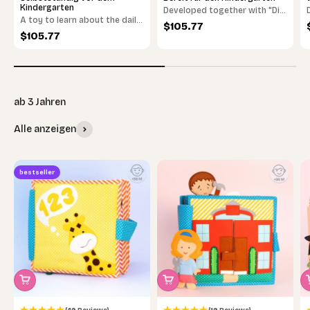
Kindergarten
Developed together with "Die
A toy to learn about the daily
Kindergartenpädagogin"
Sale price
$105.77
routine in a playful way.
Sale price
$105.77
Alle anzeigen
bestseller