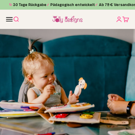
Zum Inhalt springen
↻
30 Tage Rückgabe
✓
Pädagogisch entwickelt
✓
Ab 79 € Versandkos
Jolly Designs
Menü
Suche
Anmelde
Waren