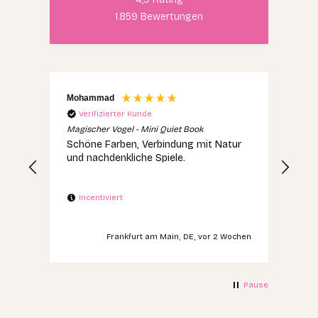
1.859
Bewertungen
Mohammad
Mon
Verifizierter Kunde
V
Magischer Vogel - Mini Quiet Book
Kont
Schöne Farben, Verbindung mit Natur
Seh
und nachdenkliche Spiele.
I
Incentiviert
ochen
Frankfurt am Main, DE, vor 2 Wochen
Pause