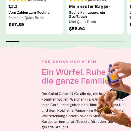
(49 Reviews)
(47 Reviews)
1,2,3
Mein erster Bagger
Vom Zählen zum Rechnen
Sechs Fahrzeuge, ein
Stoffbuch
Premium Quiet Book
Mini Quiet Book
Angebot
$117.89
Angebot
$58.94
FÜR GROSS UND KLEIN
Ein Würfel. Ruhe für
die ganze Familie.
Der Calmi Cube ist für alle da, die kurz zur Ruhe
kommen wollen. Weicher Filz, sanfte Farben und
leise Geräusche geben den Händen etwas zu tun
und dem Kopf eine Pause – im Restaurant, in der
Warteschlange oder vor dem Meeting. Am
Karabiner immer griffbereit, für jeden, der ihn
gerade braucht.