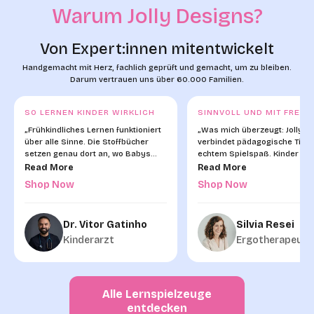
Warum Jolly Designs?
Von Expert:innen mitentwickelt
Handgemacht mit Herz, fachlich geprüft und gemacht, um zu bleiben.
Darum vertrauen uns über 60.000 Familien.
SO LERNEN KINDER WIRKLICH
SINNVOLL UND MIT FREUD
„Frühkindliches Lernen funktioniert
„Was mich überzeugt: Jolly D
über alle Sinne. Die Stoffbücher
verbindet pädagogische Tiefe
setzen genau dort an, wo Babys
echtem Spielspaß. Kinder ble
und Kleinkinder die Welt begreifen
dran — und genau das ist die
Read More
Read More
— über Tasten, Sehen, Hören."
Voraussetzung dafür, dass L
Shop Now
Shop Now
passiert."
Dr. Vitor Gatinho
Silvia Resei
Kinderarzt
Ergotherapeuti
Alle Lernspielzeuge
entdecken