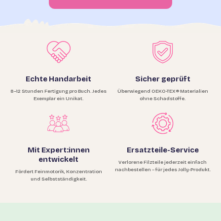
Echte Handarbeit
Sicher geprüft
8–12 Stunden Fertigung pro Buch. Jedes
Überwiegend OEKO-TEX® Materialien
Exemplar ein Unikat.
ohne Schadstoffe.
Mit Expert:innen
Ersatzteile-Service
entwickelt
Verlorene Filzteile jederzeit einfach
nachbestellen – für jedes Jolly-Produkt.
Fördert Feinmotorik, Konzentration
und Selbstständigkeit.