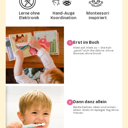
Lerne ohne
Hand-Auge
Montessori
Elektronik
Koordination
inspiriert
Erst im Buch
1
Klett auf, Klett zu — die Kuh
„putzt" sich die Zähne. Ohne
Wasser, ohne Druck.
Dann danz allein
2
Beide Reihen, oben und unten -
allein. Stolz im Spiegel, Tag ohne
Tränen.