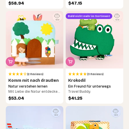
Angebot
Angebot
$58.94
$47.15
Bald nicht mehr im Sortiment
(2 Reviews)
(3 Reviews)
Komm mit nach draußen
Krokodil
Natur verstehen lernen
Ein Freund für unterwegs
Mit Liebe die Natur entdecken
Travel Buddy
– Spielerisches Lernen und
Angebot
Angebot
$53.04
$41.25
Fantasie für kleine Abenteurer!