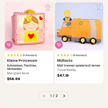
(11 Reviews)
(5 Reviews)
Kleine Prinzessin
Müllauto
Schminken, Flechten,
Müll trennen spielerisch lernen
Verkleiden
Travel Buddy
Mini Quiet Book
Angebot
$47.15
Angebot
$58.94
1 / 2