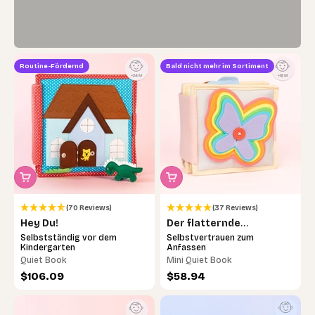
Routine-Fördernd
Bald nicht mehr im Sortiment
(70 Reviews)
(37 Reviews)
Hey Du!
Der flatternde
Schmetterling
Selbstständig vor dem
Selbstvertrauen zum
Kindergarten
Anfassen
Quiet Book
Mini Quiet Book
Angebot
Angebot
$106.09
$58.94