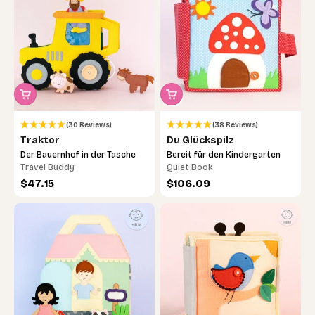
(30 Reviews)
(38 Reviews)
Traktor
Du Glückspilz
Der Bauernhof in der Tasche
Bereit für den Kindergarten
Travel Buddy
Quiet Book
Angebot
Angebot
$47.15
$106.09