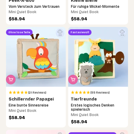
Peek-A-Boo
Kleine Biene
Vom Versteck zum Vertrauen
Für ruhige Wickel-Momente
Mini Quiet Book
Mini Quiet Book
Angebot
Angebot
$58.94
$58.94
Ohne lose Teile
Fantasievoll
(21 Reviews)
(55 Reviews)
Schillernder Papagei
Tierfreunde
Eine bunte Sinnesreise
Erstes logisches Denken
spielerisch
Mini Quiet Book
Mini Quiet Book
Angebot
$58.94
Angebot
$58.94