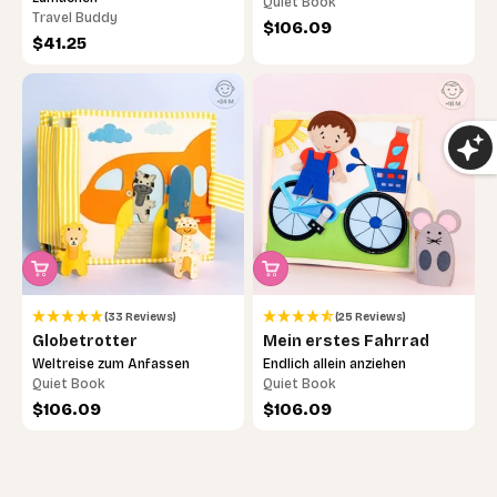
Quiet Book
Travel Buddy
Angebot
$106.09
Angebot
$41.25
(33 Reviews)
(25 Reviews)
Globetrotter
Mein erstes Fahrrad
Weltreise zum Anfassen
Endlich allein anziehen
Quiet Book
Quiet Book
Angebot
Angebot
$106.09
$106.09