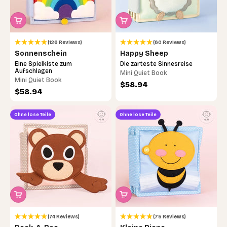
(126 Reviews)
(60 Reviews)
Sonnenschein
Happy Sheep
Eine Spielkiste zum
Die zarteste Sinnesreise
Aufschlagen
Mini Quiet Book
Mini Quiet Book
Angebot
$58.94
Angebot
$58.94
Ohne lose Teile
Ohne lose Teile
(74 Reviews)
(75 Reviews)