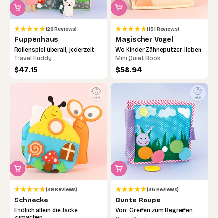
(28 Reviews)
(131 Reviews)
Puppenhaus
Magischer Vogel
Rollenspiel überall, jederzeit
Wo Kinder Zähneputzen lieben
Travel Buddy
Mini Quiet Book
Angebot
Angebot
$47.15
$58.94
(39 Reviews)
(35 Reviews)
Schnecke
Bunte Raupe
Endlich allein die Jacke
Vom Greifen zum Begreifen
zumachen