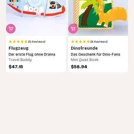
(5 Reviews)
(6 Reviews)
Flugzeug
Dinofreunde
Der erste Flug ohne Drama
Das Geschenk für Dino-Fans
Travel Buddy
Mini Quiet Book
Angebot
Angebot
$47.15
$58.94