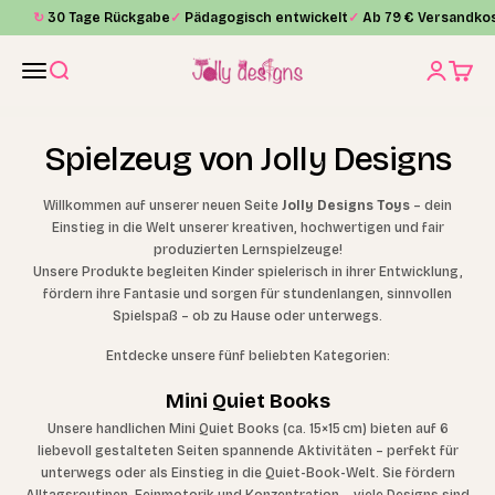
Zum Inhalt springen
↻
30 Tage Rückgabe
✓
Pädagogisch entwickelt
✓
Ab 79 € Versandkos
Jolly Designs
Menü
Suche
Anmelde
Waren
Spielzeug von Jolly Designs
Willkommen auf unserer neuen Seite
Jolly Designs Toys
– dein
Einstieg in die Welt unserer kreativen, hochwertigen und fair
produzierten Lernspielzeuge!
Unsere Produkte begleiten Kinder spielerisch in ihrer Entwicklung,
fördern ihre Fantasie und sorgen für stundenlangen, sinnvollen
Spielspaß – ob zu Hause oder unterwegs.
Entdecke unsere fünf beliebten Kategorien:
Mini Quiet Books
Unsere handlichen Mini Quiet Books (ca. 15×15 cm) bieten auf 6
liebevoll gestalteten Seiten spannende Aktivitäten – perfekt für
unterwegs oder als Einstieg in die Quiet-Book-Welt. Sie fördern