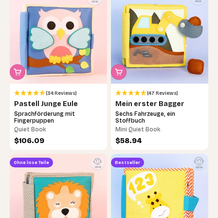
(34 Reviews)
(47 Reviews)
Pastell Junge Eule
Mein erster Bagger
Sprachförderung mit
Sechs Fahrzeuge, ein
Fingerpuppen
Stoffbuch
Quiet Book
Mini Quiet Book
Angebot
Angebot
$106.09
$58.94
Ohne lose Teile
Bestseller