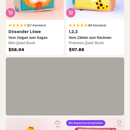
(27 Reviews)
(49 Reviews)
Dösender Löwe
1,2,3
Visuelle Frühförderung
Vom Zeigen zum Sagen
Vom Zählen zum Rechnen
Starke Schwarz-Weiß-Kontraste fördern die
Mini Quiet Book
Premium Quiet Book
Sehfähigkeit und helfen Babys, Formen und
Angebot
Angebot
$58.94
$117.88
Muster schon früh zu unterscheiden.
Mit Experten Entwickelt