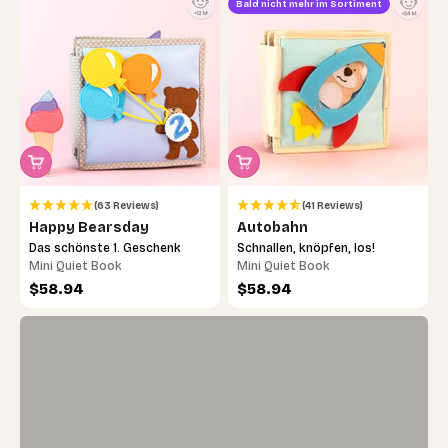
Bald nicht mehr im Sortiment
Noch unsicher, welches das richtige ist?
(63 Reviews)
(41 Reviews)
Mach das 30-Sekunden-Quiz – wir finden
Happy Bearsday
Autobahn
gemeinsam das passende Lernspielzeug.
Das schönste 1. Geschenk
Schnallen, knöpfen, los!
Mini Quiet Book
Mini Quiet Book
Angebot
Angebot
$58.94
$58.94
Jetzt loslegen →