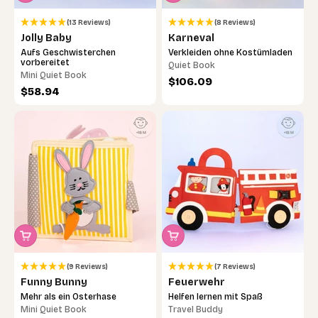
(13 Reviews)
(8 Reviews)
Jolly Baby
Karneval
Aufs Geschwisterchen
Verkleiden ohne Kostümladen
vorbereitet
Quiet Book
Mini Quiet Book
Angebot
$106.09
Angebot
$58.94
(9 Reviews)
(7 Reviews)
Funny Bunny
Feuerwehr
Mehr als ein Osterhase
Helfen lernen mit Spaß
Mini Quiet Book
Travel Buddy