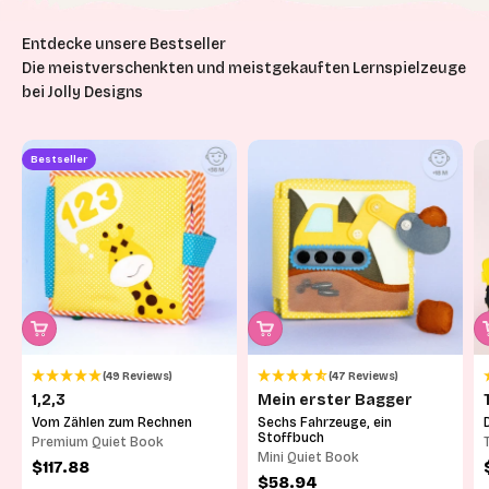
Die meistverschenkten und meistgekauften Lernspielzeuge
bei Jolly Designs
Bestseller
(49 Reviews)
(47 Reviews)
1,2,3
Mein erster Bagger
Vom Zählen zum Rechnen
Sechs Fahrzeuge, ein
Stoffbuch
Premium Quiet Book
Mini Quiet Book
Angebot
$117.88
Angebot
$58.94