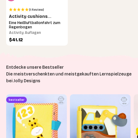
(1 Review)
Activity cushions
rainbow
Eine Heißluftballonfahrt zum
Regenbogen
Activity Auflagen
Sale price
$41.12
Die meistverschenkten und meistgekauften Lernspielzeuge
bei Jolly Designs
bestseller