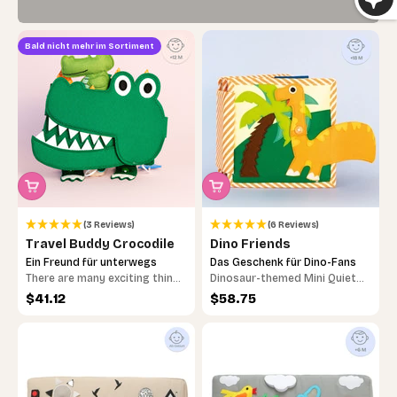
Bald nicht mehr im Sortiment
(3 Reviews)
(6 Reviews)
Travel Buddy Crocodile
Dino Friends
Ein Freund für unterwegs
Das Geschenk für Dino-Fans
There are many exciting things
Dinosaur-themed Mini Quiet
to discover on our friendly
Book with 6 pages of vibrant,
Sale price
Sale price
$41.12
$58.75
reptile
interactive play to spark your
baby’s imagination &
creativity. Includes mirror play
and activities like puzzles,
sorting & matching, zipping,
lacing, pulling etc that