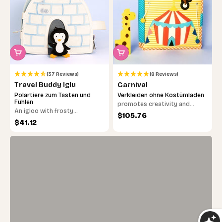
(37 Reviews)
(8 Reviews)
Travel Buddy Iglu
Carnival
Polartiere zum Tasten und
Verkleiden ohne Kostümladen
Visuelle Frühförderung
Fühlen
promotes creativity and
Starke Schwarz-Weiß-Kontraste fördern die
An igloo with frosty
logical thinking
Sale price
$105.76
Sehfähigkeit und helfen Babys, Formen und
adventures and cool animal
Sale price
$41.12
Muster schon früh zu unterscheiden.
friends