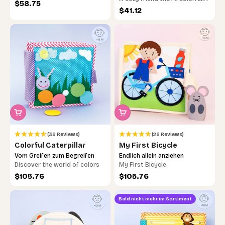
skills with imaginative colors
Sale price
$58.75
filled snail shell
Sale price
$41.12
(35 Reviews)
(25 Reviews)
Colorful Caterpillar
My First Bicycle
Vom Greifen zum Begreifen
Endlich allein anziehen
Discover the world of colors
My First Bicycle
Sale price
Sale price
$105.76
$105.76
Bald nicht mehr im Sortiment