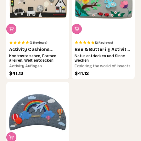
enhance cognitive, socio-
emotional, and fine-motor
skills
(2 Reviews)
(2 Reviews)
Activity Cushions
Bee & Butterfly Activity
Contrasts
Pad
Kontraste sehen, Formen
Natur entdecken und Sinne
greifen, Welt entdecken
wecken
Activity Auflagen
Exploring the world of insects
Sale price
Sale price
$41.12
$41.12