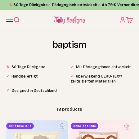
Skip to content
↻
30 Tage Rückgabe
✓
Pädagogisch entwickelt
✓
Ab 79 € Versandkos
Jolly Designs
Menu
Search
Login
Cart
baptism
↻
30 Tage Rückgabe
✓
Mit Pädagog:innen entwickelt
✓
Handgefertigt
✓
überwiegend OEKO-TEX®
zertifizierten Materialien
⚐
Designed in Deutschland
19 products
Ohne lose Teile
Ohne lose Teile