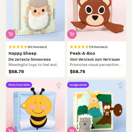
(60 Reviews)
(74 Reviews)
Happy Sheep
Peek-A-Boo
Die zarteste Sinnesreise
Vom Versteck zum Vertrauen
Meaningful toys to feel and
Promotes visual perception
discover
and object permanence
Sale price
Sale price
$58.75
$58.75
Ohne lose Teile
Imaginative