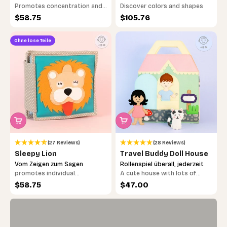
Promotes concentration and
Discover colors and shapes
fine motor skills
Sale price
Sale price
$58.75
$105.76
Ohne lose Teile
Noch unsicher, welches das richtige ist?
(27 Reviews)
(28 Reviews)
Mach das 30-Sekunden-Quiz – wir finden
Sleepy Lion
Travel Buddy Doll House
gemeinsam das passende Lernspielzeug.
Vom Zeigen zum Sagen
Rollenspiel überall, jederzeit
promotes individual
A cute house with lots of
development and brings
great ways to play
Sale price
Sale price
$58.75
$47.00
Jetzt loslegen →
playful learning fun!