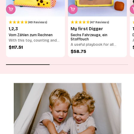
(49 Reviews)
(47 Reviews)
1,2,3
My first Digger
Vom Zählen zum Rechnen
Sechs Fahrzeuge, ein
Stoffbuch
With this toy, counting and
A useful playbook for all
arithmetic is fun.
Sale price
$117.51
friends of large vehicles
Sale price
$58.75