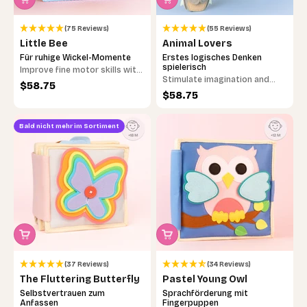
(75 Reviews)
(55 Reviews)
Little Bee
Animal Lovers
Für ruhige Wickel-Momente
Erstes logisches Denken
spielerisch
Improve fine motor skills with
Stimulate imagination and
cute toys.
Sale price
$58.75
train logical thinking
Sale price
$58.75
Bald nicht mehr im Sortiment
(37 Reviews)
(34 Reviews)
The Fluttering Butterfly
Pastel Young Owl
Selbstvertrauen zum
Sprachförderung mit
Anfassen
Fingerpuppen