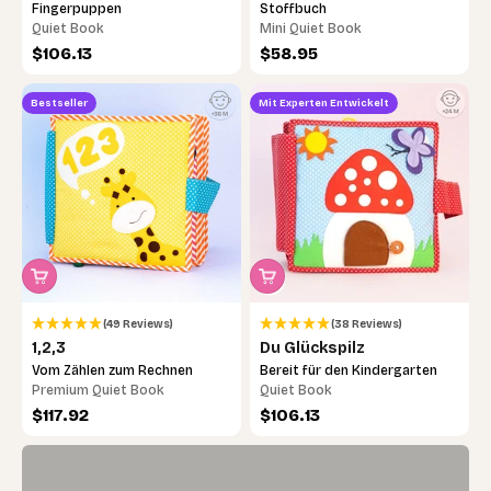
Fingerpuppen
Stoffbuch
Quiet Book
Mini Quiet Book
Angebot
Angebot
$106.13
$58.95
Bestseller
Mit Experten Entwickelt
Noch unsicher, welches das richtige ist?
(49 Reviews)
(38 Reviews)
Mach das 30-Sekunden-Quiz – wir finden
1,2,3
Du Glückspilz
gemeinsam das passende Lernspielzeug.
Vom Zählen zum Rechnen
Bereit für den Kindergarten
Premium Quiet Book
Quiet Book
Angebot
Angebot
$117.92
$106.13
Jetzt loslegen →