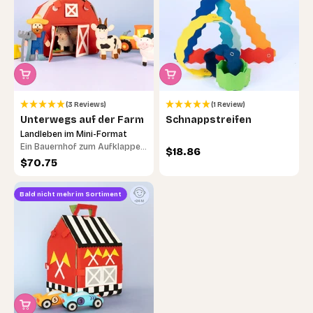
(3 Reviews)
(1 Review)
Unterwegs auf der Farm
Schnappstreifen
Landleben im Mini-Format
Ein Bauernhof zum Aufklappen
Angebot
$18.86
– erlebe spannende
Angebot
$70.75
Geschichten und tierische
Abenteuer!
Bald nicht mehr im Sortiment