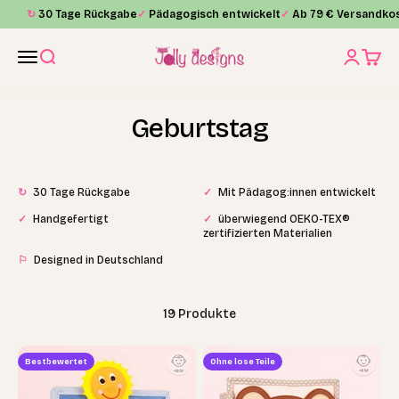
Zum Inhalt springen
↻
30 Tage Rückgabe
✓
Pädagogisch entwickelt
✓
Ab 79 € Versandkos
Jolly Designs
Menü
Suche
Anmelde
Waren
Geburtstag
↻
30 Tage Rückgabe
✓
Mit Pädagog:innen entwickelt
✓
Handgefertigt
✓
überwiegend OEKO-TEX®
zertifizierten Materialien
⚐
Designed in Deutschland
19 Produkte
Bestbewertet
Ohne lose Teile