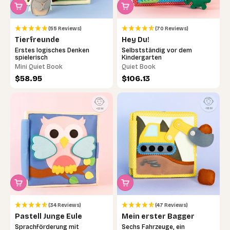
(55 Reviews)
(70 Reviews)
Tierfreunde
Hey Du!
Erstes logisches Denken
Selbstständig vor dem
spielerisch
Kindergarten
Mini Quiet Book
Quiet Book
Angebot
Angebot
$58.95
$106.13
(34 Reviews)
(47 Reviews)
Pastell Junge Eule
Mein erster Bagger
Sprachförderung mit
Sechs Fahrzeuge, ein