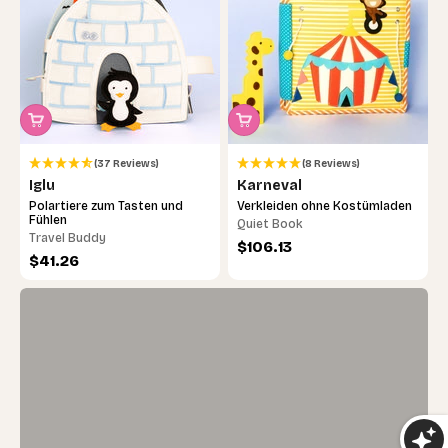
(37 Reviews)
(8 Reviews)
Iglu
Karneval
Polartiere zum Tasten und
Verkleiden ohne Kostümladen
Visuelle Frühförderung
Fühlen
Quiet Book
Starke Schwarz-Weiß-Kontraste fördern die
Travel Buddy
Angebot
$106.13
Sehfähigkeit und helfen Babys, Formen und
Angebot
$41.26
Muster schon früh zu unterscheiden.