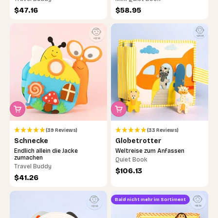
Angebot
Angebot
$47.16
$58.95
(39 Reviews)
(33 Reviews)
Schnecke
Globetrotter
Endlich allein die Jacke
Weltreise zum Anfassen
zumachen
Quiet Book
Travel Buddy
Angebot
$106.13
Angebot
$41.26
Bald nicht mehr im Sortiment