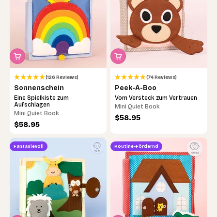
(126 Reviews)
(74 Reviews)
Sonnenschein
Peek-A-Boo
Eine Spielkiste zum
Vom Versteck zum Vertrauen
Aufschlagen
Mini Quiet Book
Mini Quiet Book
Angebot
$58.95
Angebot
$58.95
Fantasievoll
Routine-Fördernd