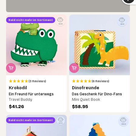
Bald nicht mehr im Sortiment
(3 Reviews)
(6 Reviews)
Krokodil
Dinofreunde
Ein Freund für unterwegs
Das Geschenk für Dino-Fans
Travel Buddy
Mini Quiet Book
Angebot
Angebot
$41.26
$58.95
Bald nicht mehr im Sortiment