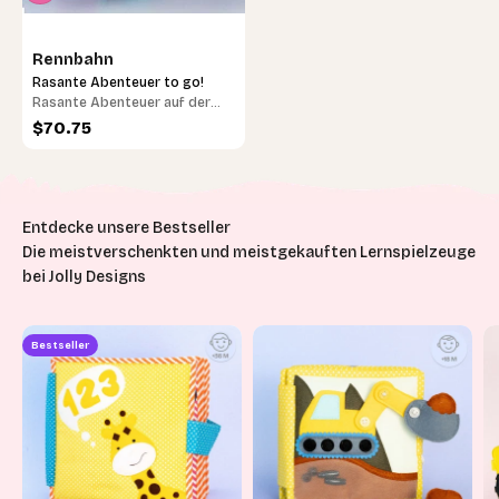
Rennbahn
Rasante Abenteuer to go!
Rasante Abenteuer auf der
Rennbahn – Fantasie in
Angebot
$70.75
Höchstgeschwindigkeit!
Die meistverschenkten und meistgekauften Lernspielzeuge
bei Jolly Designs
Bestseller