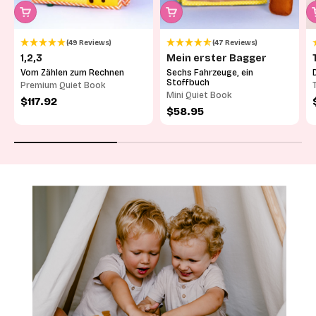
(49 Reviews)
(47 Reviews)
1,2,3
Mein erster Bagger
Vom Zählen zum Rechnen
Sechs Fahrzeuge, ein
Stoffbuch
Premium Quiet Book
Mini Quiet Book
Angebot
$117.92
Angebot
$58.95