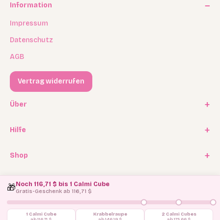
Information
Impressum
Datenschutz
AGB
Vertrag widerrufen
Über
Unsere Geschichte
Hilfe
Kooperationen
FAQ / Häufige Fragen
Shop
Experten Program
Versand
Affiliate Programm
Geschenkkarten / Gutscheine
Rückgabe
Noch 116,71 $ bis 1 Calmi Cube
🎁
Blog
Ersatzteilservice
Gratis-Geschenk ab 116,71 $
Kontakt
1 Calmi Cube
Krabbelraupe
2 Calmi Cubes
ab 116,71 $
ab 146,19 $
ab 175,66 $