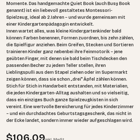
Momente. Das handgemachte Quiet Book (auch Busy Book
genannt) ist ein liebevoll gestaltetes Montessori-
Spielzeug, ideal ab 2 Jahren – und wurde gemeinsam mit
einer Kindergartenpädagogin entwickelt.
Innen wartet alles, was kleine Kindergartenkinder bald
können: Farben benennen, Formen zuordnen, bis zehn zählen,
die Spielfigur anziehen. Beim Greifen, Stecken und Sortieren
trainieren Kinder ganz nebenbei ihre Feinmotorik – jene
geübten Finger, mit denen sie bald beim Tischdecken den
passenden Becher zu jedem Teller stellen, ihren
Lieblingspulli aus dem Stapel ziehen oder im Supermarkt
zeigen können, dass sie schon „drei" Äpfel zählen können.
Stich für Stich in Handarbeit entstanden, mit Materialien,
die jeden Kindergarten-Alltag aushalten und so vielseitig,
dass ein einziges Buch ganze Spielzeugkisten in sich
vereint. Eine wertvolle Bereicherung für jedes Kinderzimmer
– und ein durchdachtes Geburtstagsgeschenk, das nicht in
der Ecke landet, sondern immer wieder aufgeschlagen wird.
Angebot
$106.09
inkl. MwSt.