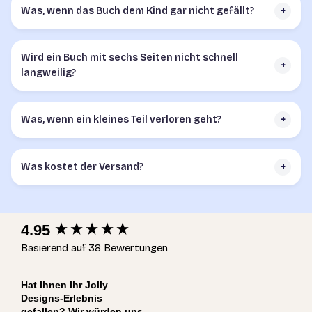
Was, wenn das Buch dem Kind gar nicht gefällt?
+
Wird ein Buch mit sechs Seiten nicht schnell
+
langweilig?
Was, wenn ein kleines Teil verloren geht?
+
Was kostet der Versand?
+
New content loaded
4.95
Basierend auf 38 Bewertungen
Hat Ihnen Ihr Jolly
Designs-Erlebnis
gefallen? Wir würden uns