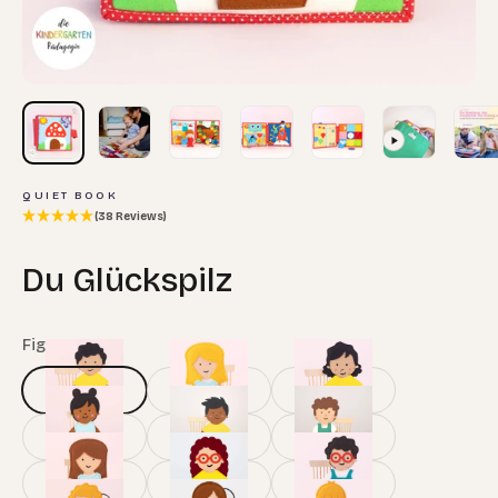
QUIET BOOK
(38 Reviews)
Du Glückspilz
Figur:
Leon
Leon
Svenja
Leyla
Nishtha
Naman
Nick