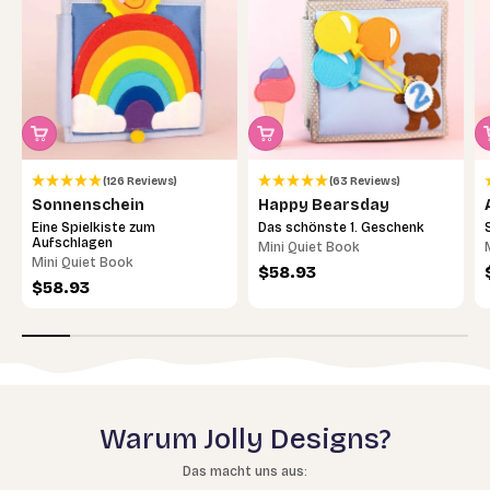
(126 Reviews)
(63 Reviews)
Sonnenschein
Happy Bearsday
Eine Spielkiste zum
Das schönste 1. Geschenk
Aufschlagen
Mini Quiet Book
Mini Quiet Book
Angebot
$58.93
Angebot
$58.93
Warum Jolly Designs?
Das macht uns aus: