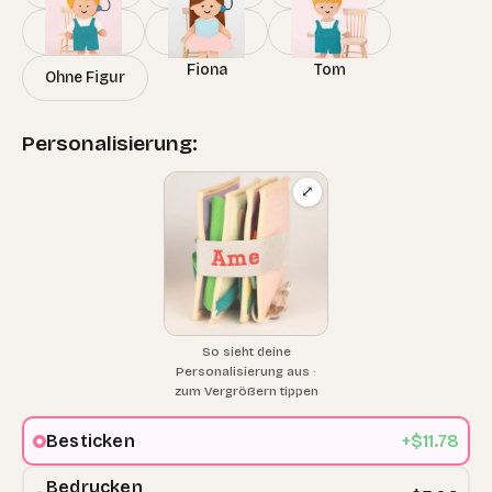
Vicky
Lotta
Henry
Ben
Fiona
Tom
Ohne Figur
Personalisierung:
⤢
So sieht deine
Personalisierung aus ·
zum Vergrößern tippen
Besticken
+$11.78
Bedrucken