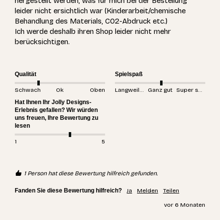
hergestellt werden, was für mich bei der Bestellung 
leider nicht ersichtlich war (Kinderarbeit/chemische 
Behandlung des Materials, CO2-Abdruck etc.)

Ich werde deshalb ihren Shop leider nicht mehr  
berücksichtigen.

Qualität
Spielspaß
Schwach
Ok
Oben
Langweilig
Ganz gut
Super spannend
Hat Ihnen Ihr Jolly Designs-
Erlebnis gefallen? Wir würden
uns freuen, Ihre Bewertung zu
lesen
1
5
1 Person hat diese Bewertung hilfreich gefunden.
Fanden Sie diese Bewertung hilfreich?
Ja
Melden
Teilen
vor 6 Monaten