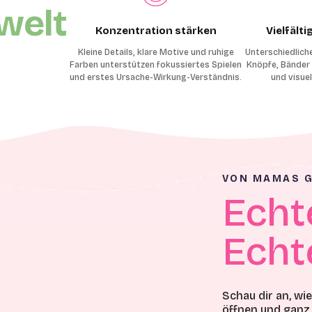
welt
Konzentration stärken
Vielfält
Kleine Details, klare Motive und ruhige
Unterschiedlich
Farben unterstützen fokussiertes Spielen
Knöpfe, Bänder 
und erstes Ursache-Wirkung-Verständnis.
und visue
VON MAMAS G
Echt
Echt
Schau dir an, wi
öffnen und ganz 