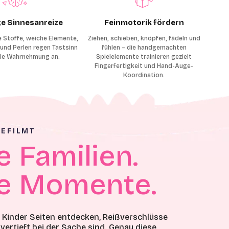
ige Sinnesanreize
Feinmotorik fördern
e Stoffe, weiche Elemente,
Ziehen, schieben, knöpfen, fädeln und
und Perlen regen Tastsinn
fühlen – die handgemachten
lle Wahrnehmung an.
Spielelemente trainieren gezielt
Fingerfertigkeit und Hand-Auge-
Koordination.
EFILMT
e Familien.
e Momente.
e Kinder Seiten entdecken, Reißverschlüsse
vertieft bei der Sache sind. Genau diese