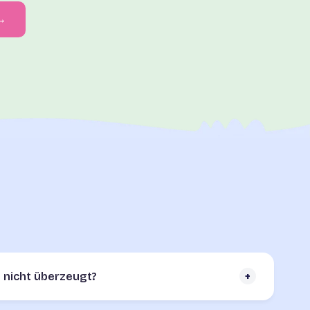
 →
 nicht überzeugt?
+