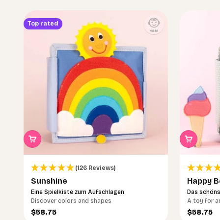
Top rated
(126 Reviews)
Sunshine
Happy B
Eine Spielkiste zum Aufschlagen
Das schöns
Discover colors and shapes
A toy for a
Sale price
Sale pri
$58.75
$58.75