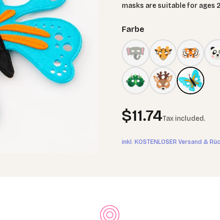
masks are suitable for ages 2
Farbe
Sale price
$11.74
Tax included.
inkl. KOSTENLOSER Versand & Rü