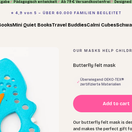
kgabe
✓
Pädagogisch entwickelt
✓
Ab 79 € Versandkostenfrei
⚐
Designed 
⭐️ 4,9 von 5 – ÜBER 60.000 FAMILIEN BEGLEITET
Books
Mini Quiet Books
Travel Buddies
Calmi Cubes
Schwa
OUR MASKS HELP CHILDR
Butterfly felt mask
Überwiegend OEKO-TEX®
✓
zertifizierte Materialien
Add to cart
Our butterfly felt mask is de
and makes the perfect gift fo