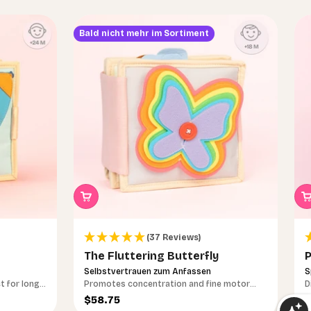
Bald nicht mehr im Sortiment
(37 Reviews)
The Fluttering Butterfly
P
Selbstvertrauen zum Anfassen
S
t for long
Promotes concentration and fine motor
D
skills
Sale price
S
$58.75
$