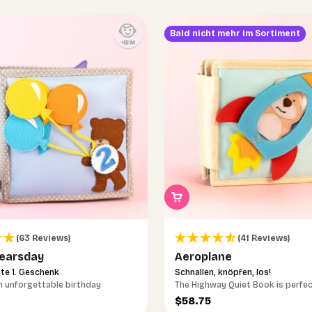
Bald nicht mehr im Sortiment
(63 Reviews)
(41 Reviews)
earsday
Aeroplane
te 1. Geschenk
Schnallen, knöpfen, los!
n unforgettable birthday
The Highway Quiet Book is perfec
car journeys
ce
Sale price
$58.75