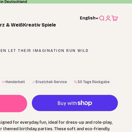
in Deutschland
English
Search
Login
Cart
rz & Weiß
Kreativ Spiele
EN LET THEIR IMAGINATION RUN WILD
✂
✓
↻
Handarbeit
Ersatzteil-Service
30 Tage Rückgabe
signed for everyday fun, ideal for dress-up and role-play,
r themed birthday parties. These soft and eco-friendly