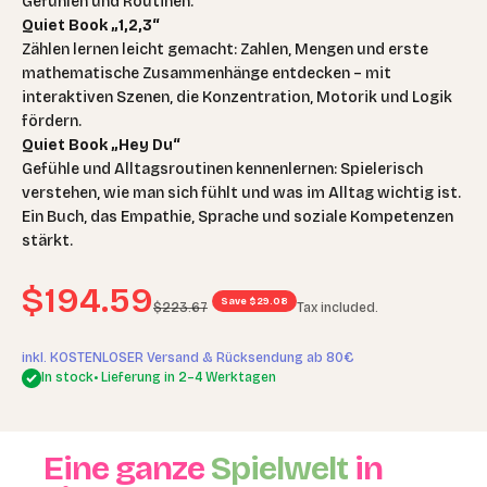
Gefühlen und Routinen.
Quiet Book „1,2,3“
Zählen lernen leicht gemacht: Zahlen, Mengen und erste
mathematische Zusammenhänge entdecken – mit
interaktiven Szenen, die Konzentration, Motorik und Logik
fördern.
Quiet Book „Hey Du“
Gefühle und Alltagsroutinen kennenlernen: Spielerisch
verstehen, wie man sich fühlt und was im Alltag wichtig ist.
Ein Buch, das Empathie, Sprache und soziale Kompetenzen
stärkt.
Sale price
$194.59
Save $29.08
Regular price
$223.67
Tax included.
inkl. KOSTENLOSER Versand & Rücksendung ab 80€
In stock
• Lieferung in 2–4 Werktagen
Eine ganze
Spielwelt
in