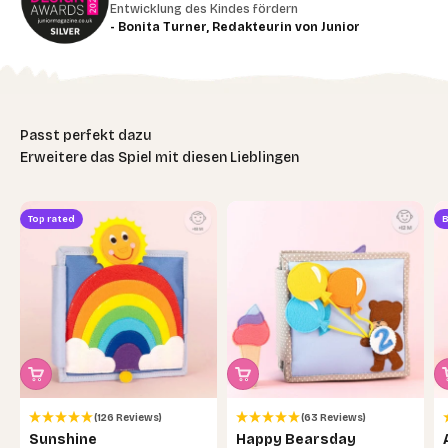
Entwicklung des Kindes fördern
- Bonita Turner, Redakteurin von Junior
Erweitere das Spiel mit diesen Lieblingen
Top rated
B
(126 Reviews)
(63 Reviews)
Sunshine
Happy Bearsday