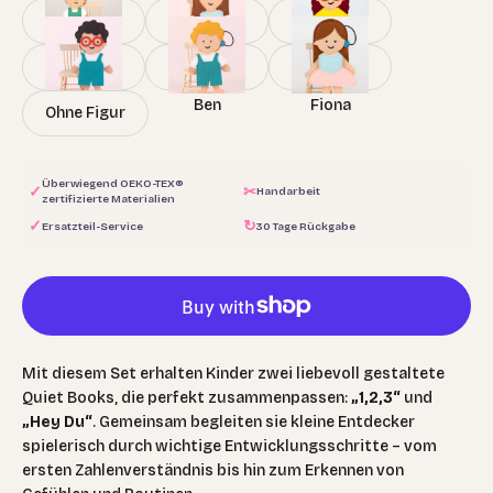
Leyla
Nishtha
Naman
Nick
Vicky
Lotta
Henry
Ben
Fiona
Ohne Figur
Überwiegend OEKO-TEX®
✓
✂
Handarbeit
zertifizierte Materialien
✓
↻
Ersatzteil-Service
30 Tage Rückgabe
Mit diesem Set erhalten Kinder zwei liebevoll gestaltete
Quiet Books, die perfekt zusammenpassen:
„1,2,3“
und
„Hey Du“
. Gemeinsam begleiten sie kleine Entdecker
spielerisch durch wichtige Entwicklungsschritte – vom
ersten Zahlenverständnis bis hin zum Erkennen von