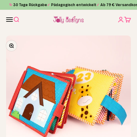
Skip to content
↻
30 Tage Rückgabe
✓
Pädagogisch entwickelt
✓
Ab 79 € Versandkos
Jolly Designs
Menu
Search
Login
Cart
Zoom