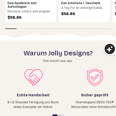
Eine Spielkiste zum
Das schönste 1. Geschenk
Aufschlagen
A toy for an unforgettable
Discover colors and shapes
birthday
Sale price
$58.86
Sale price
$58.86
Warum Jolly Designs?
Das macht uns aus:
Echte Handarbeit
Sicher geprüft
8–12 Stunden Fertigung pro Buch.
Überwiegend OEKO-TEX®
Jedes Exemplar ein Unikat.
Materialien ohne Schadstoff