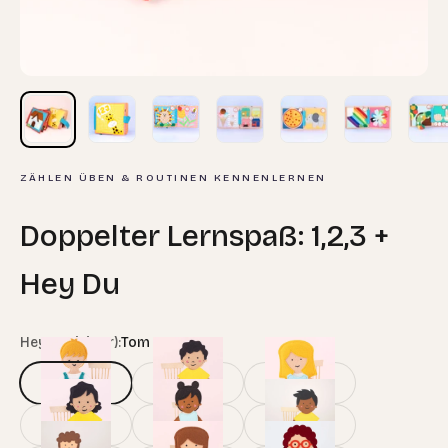
ZÄHLEN ÜBEN & ROUTINEN KENNENLERNEN
Doppelter Lernspaß: 1,2,3 +
Hey Du
Hey Du! (Figur):
Tom
Tom
Leon
Svenja