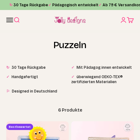
Zum Inhalt springen
↻
30 Tage Rückgabe
✓
Pädagogisch entwickelt
✓
Ab 79 € Versandkos
Jolly Designs
Menü
Suche
Anmelde
Waren
Puzzeln
↻
30 Tage Rückgabe
✓
Mit Pädagog:innen entwickelt
✓
Handgefertigt
✓
überwiegend OEKO-TEX®
zertifizierten Materialien
⚐
Designed in Deutschland
6 Produkte
Bestbewertet