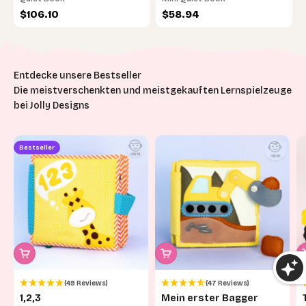
Angebot
Angebot
$106.10
$58.94
Die meistverschenkten und meistgekauften Lernspielzeuge
bei Jolly Designs
Bestseller
(49 Reviews)
(47 Reviews)
1,2,3
Mein erster Bagger