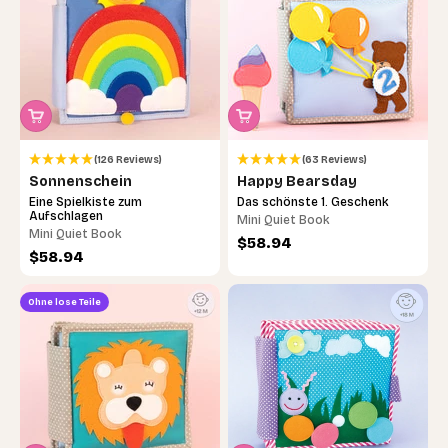
(126 Reviews)
(63 Reviews)
Sonnenschein
Happy Bearsday
Eine Spielkiste zum
Das schönste 1. Geschenk
Aufschlagen
Mini Quiet Book
Mini Quiet Book
Angebot
$58.94
Angebot
$58.94
Ohne lose Teile