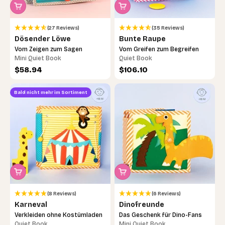
(27 Reviews)
(35 Reviews)
Dösender Löwe
Bunte Raupe
Vom Zeigen zum Sagen
Vom Greifen zum Begreifen
Mini Quiet Book
Quiet Book
Angebot
Angebot
$58.94
$106.10
Bald nicht mehr im Sortiment
(8 Reviews)
(6 Reviews)
Karneval
Dinofreunde
Verkleiden ohne Kostümladen
Das Geschenk für Dino-Fans
Quiet Book
Mini Quiet Book