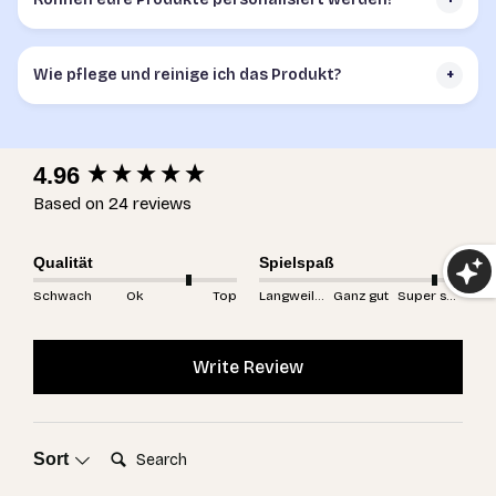
Wie pflege und reinige ich das Produkt?
+
New content loaded
4.96
Based on 24 reviews
Qualität
Spielspaß
Schwach
Ok
Top
Langweilig
Ganz gut
Super spannend
Write Review
Search:
Sort