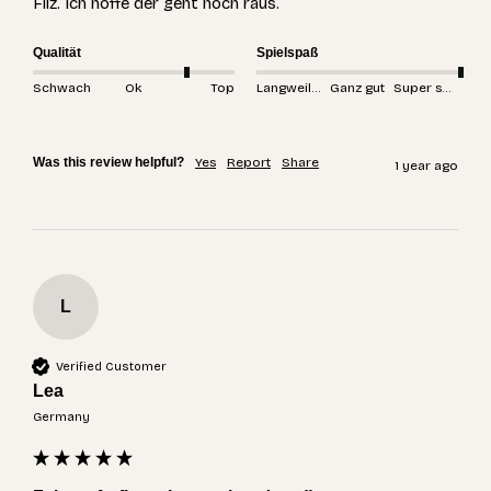
Filz. Ich hoffe der geht noch raus. 
Qualität
Spielspaß
Schwach
Ok
Top
Langweilig
Ganz gut
Super spannend
Was this review helpful?
Yes
Report
Share
1 year ago
L
Verified Customer
Lea
Germany