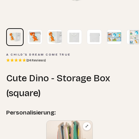
A CHILD'S DREAM COME TRUE
(24 Reviews)
Cute Dino - Storage Box
(square)
Personalisierung:
⤢