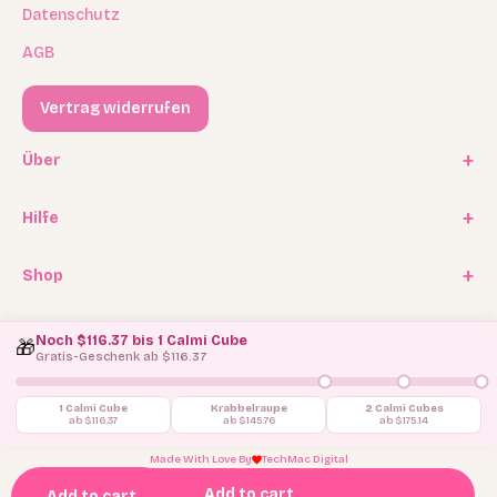
Datenschutz
AGB
Vertrag widerrufen
Über
Unsere Geschichte
Hilfe
Kooperationen
FAQ / Häufige Fragen
Shop
Experten Program
Versand
Affiliate Programm
Geschenkkarten / Gutscheine
Rückgabe
Noch $116.37 bis 1 Calmi Cube
🎁
Blog
Ersatzteilservice
Gratis-Geschenk ab $116.37
Kontakt
1 Calmi Cube
Krabbelraupe
2 Calmi Cubes
ab $116.37
ab $145.76
ab $175.14
© 2026, Jolly Designs.
Made With Love By
TechMac Digital
Add to cart
Add to cart