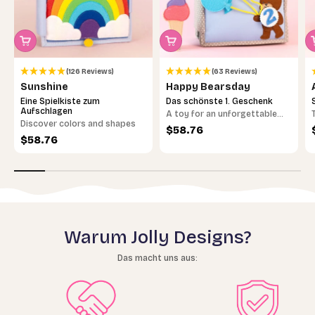
(126 Reviews)
(63 Reviews)
Sunshine
Happy Bearsday
Eine Spielkiste zum
Das schönste 1. Geschenk
Aufschlagen
A toy for an unforgettable
Discover colors and shapes
birthday
Sale price
$58.76
Sale price
$58.76
Warum Jolly Designs?
Das macht uns aus: