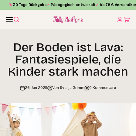
Zum Inhalt springen
↻
30 Tage Rückgabe
✓
Pädagogisch entwickelt
✓
Ab 79 € Versandkos
Jolly Designs
Menü
Suche
Anmelde
Waren
Der Boden ist Lava:
Fantasiespiele, die
Kinder stark machen
26. Jun 2025
Von Svenja Grimm
0 Kommentare