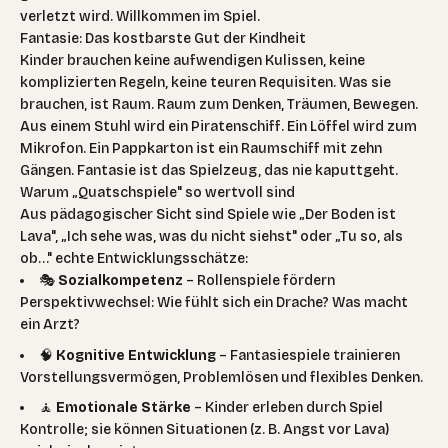
verletzt wird. Willkommen im Spiel.
Fantasie: Das kostbarste Gut der Kindheit
Kinder brauchen keine aufwendigen Kulissen, keine
komplizierten Regeln, keine teuren Requisiten. Was sie
brauchen, ist Raum. Raum zum Denken, Träumen, Bewegen.
Aus einem Stuhl wird ein Piratenschiff. Ein Löffel wird zum
Mikrofon. Ein Pappkarton ist ein Raumschiff mit zehn
Gängen. Fantasie ist das Spielzeug, das nie kaputtgeht.
Warum „Quatschspiele" so wertvoll sind
Aus pädagogischer Sicht sind Spiele wie „Der Boden ist
Lava", „Ich sehe was, was du nicht siehst" oder „Tu so, als
ob…" echte Entwicklungsschätze:
🎭
Sozialkompetenz
– Rollenspiele fördern
Perspektivwechsel: Wie fühlt sich ein Drache? Was macht
ein Arzt?
🧠
Kognitive Entwicklung
– Fantasiespiele trainieren
Vorstellungsvermögen, Problemlösen und flexibles Denken.
🧘
Emotionale Stärke
– Kinder erleben durch Spiel
Kontrolle; sie können Situationen (z. B. Angst vor Lava)