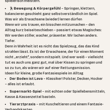
spielerisch meistern.
🕺
Bewegung & Körpergefühl
– Springen, klettern,
balancieren geschieht ganz selbstverständlich im Spiel.
Was wir als Erwachsene (wieder) lernen dürfen
Wenn wir uns trauen, ein bisschen mitzumachen – den
Alltag kurz beiseiteschieben – passiert etwas Magisches:
Wir werden stiller, wacher, präsenter. Wir lachen anders.
Tiefer.
Denn in Wahrheit ist es nicht das Spielzeug, das das Kind
strahlen lässt. Es ist der Erwachsene, der für einen Moment
nicht „erzieht", sondern mitspielt. Und wer weiß – vielleicht
tut es auch uns ganz gut, mal über Kissen zu springen und
so zu tun, als wären wir auf einer Rettungsmission.
Ideen für kleine, große Fantasiespiele im Alltag
Der Boden ist Lava
– Klassiker! Polster, Decken, Hocker
– alles ist erlaubt.
Supermarkt-Spiel
– mit echten oder Spiellebensmitteln,
Kasse & Kassenzettel basteln.
Tierarztpraxis
– mit Kuscheltieren und einem Fantasie-
Verbandskasten.