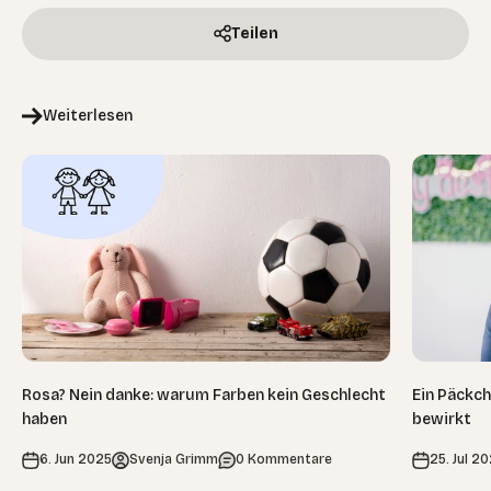
Teilen
Weiterlesen
Rosa? Nein danke: warum Farben kein Geschlecht
Ein Päckch
haben
bewirkt
6. Jun 2025
Svenja Grimm
0 Kommentare
25. Jul 2