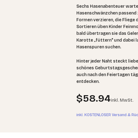
Sechs Hasenabenteuer warte
Hasenschwänzchen passend z
Formen verzieren, die Fliege
Sortieren üben Kinder Feinmot
bald übertragen sie das Geler
Karotte „füttern" und dabei 
Hasenspuren suchen.
Hinter jeder Naht steckt lie
schönes Geburtstagsgeschenk
auch nach den Feiertagen tägl
entdecken.
Angebot
$58.94
inkl. MwSt.
inkl. KOSTENLOSER Versand & Rü