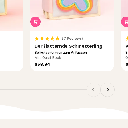
(37 Reviews)
Der flatternde Schmetterling
P
Selbstvertrauen zum Anfassen
S
Mini Quiet Book
Q
Angebot
A
$58.94
$
Zurück
Vor