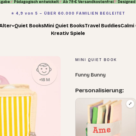
kgabe
✓
Pädagogisch entwickelt
✓
Ab 79 € Versandkostenfrei
⚐
Designed 
⭐️ 4,9 von 5 – ÜBER 60.000 FAMILIEN BEGLEITET
Alter
Quiet Books
Mini Quiet Books
Travel Buddies
Calmi
Kreativ Spiele
MINI QUIET BOOK
Funny Bunny
Personalisierung:
⤢