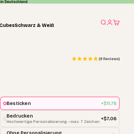
in Deutschland
Suche
Anmelden
Warenko
 Cubes
Schwarz & Weiß
(9 Reviews)
Besticken
+$11.78
Bedrucken
+$7.06
Hochwertige Personalisierung • max. 7 Zeichen
Ohne Personalisierung