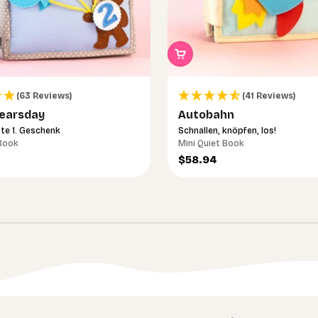
(63 Reviews)
(41 Reviews)
earsday
Autobahn
te 1. Geschenk
Schnallen, knöpfen, los!
 Book
Mini Quiet Book
Angebot
$58.94