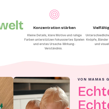
welt
Konzentration stärken
Vielfält
Kleine Details, klare Motive und ruhige
Unterschiedlich
Farben unterstützen fokussiertes Spielen
Knöpfe, Bänder 
und erstes Ursache-Wirkung-
und visue
Verständnis.
VON MAMAS G
Echt
Echt