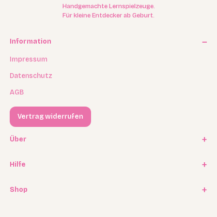
Handgemachte Lernspielzeuge.
Für kleine Entdecker ab Geburt.
Information
Impressum
Datenschutz
AGB
Vertrag widerrufen
Über
Unsere Geschichte
Hilfe
Kooperationen
FAQ / Häufige Fragen
Shop
Experten Program
Versand
Affiliate Programm
Geschenkkarten / Gutscheine
Rückgabe