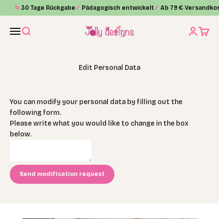
Skip to content
↻
30 Tage Rückgabe
✓
Pädagogisch entwickelt
✓
Ab 79 € Versandkos
Jolly Designs
Menu
Search
Login
Cart
Edit Personal Data
You can modify your personal data by filling out the
following form.
Please write what you would like to change in the box
below.
Send modification request