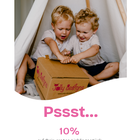
Pssst…
10%​