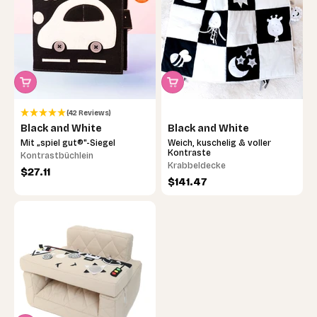
(42 Reviews)
Black and White
Black and White
Mit „spiel gut®"-Siegel
Weich, kuschelig & voller
Kontraste
Kontrastbüchlein
Krabbeldecke
Angebot
$27.11
Angebot
$141.47