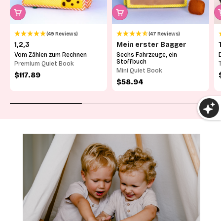
(49 Reviews)
(47 Reviews)
1,2,3
Mein erster Bagger
Vom Zählen zum Rechnen
Sechs Fahrzeuge, ein
Stoffbuch
Premium Quiet Book
Mini Quiet Book
Angebot
$117.89
Angebot
$58.94