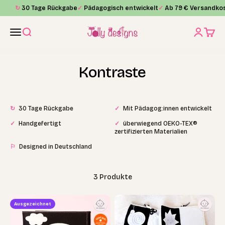
Zum Inhalt springen
↻
30 Tage Rückgabe
✓
Pädagogisch entwickelt
✓
Ab 79 € Versandkos
Jolly Designs
Menü
Suche
Anmelde
Waren
Kontraste
↻
30 Tage Rückgabe
✓
Mit Pädagog:innen entwickelt
✓
Handgefertigt
✓
überwiegend OEKO-TEX®
zertifizierten Materialien
⚐
Designed in Deutschland
3 Produkte
Ausgezeichnet