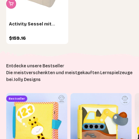
Activity Sessel mit
Kontrast Auflage
Angebot
$159.16
Die meistverschenkten und meistgekauften Lernspielzeuge
bei Jolly Designs
Bestseller