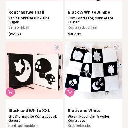
Kontrastweltball
Black & White Jumbo
Sanfte Anreize für kleine
Erst Kontraste, dann erste
Augen
Farben
Sensorikball
Kontrastbüchlein
Angebot
Angebot
$17.67
$47.13
Black and White XXL
Black and White
Großformatige Kontraste ab
Weich, kuschelig & voller
Geburt
Kontraste
Kontrastbüchlein
Krabbeldecke