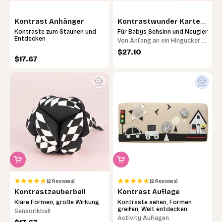
Kontrast Anhänger
Kontrastwunder Karten
(4er Set)
Kontraste zum Staunen und
Für Babys Sehsinn und Neugier
Entdecken
Von Anfang an ein Hingucker –
für Babys Sehsinn und Neugier.
Angebot
$27.10
Angebot
$17.67
(2 Reviews)
(2 Reviews)
Noch unsicher, welches das richtige ist?
Kontrastzauberball
Kontrast Auflage
Mach das 30-Sekunden-Quiz – wir finden
Klare Formen, große Wirkung
Kontraste sehen, Formen
gemeinsam das passende Lernspielzeug.
greifen, Welt entdecken
Sensorikball
Activity Auflagen