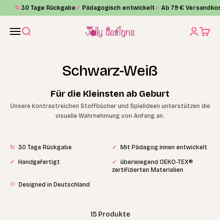
Zum Inhalt springen
↻
30 Tage Rückgabe
✓
Pädagogisch entwickelt
✓
Ab 79 € Versandkos
Jolly Designs
Menü
Suche
Anmelde
Waren
Schwarz-Weiß
Für die Kleinsten ab Geburt
Unsere kontrastreichen Stoffbücher und Spielideen unterstützen die
visuelle Wahrnehmung von Anfang an.
↻
30 Tage Rückgabe
✓
Mit Pädagog:innen entwickelt
✓
Handgefertigt
✓
überwiegend OEKO-TEX®
zertifizierten Materialien
⚐
Designed in Deutschland
15 Produkte