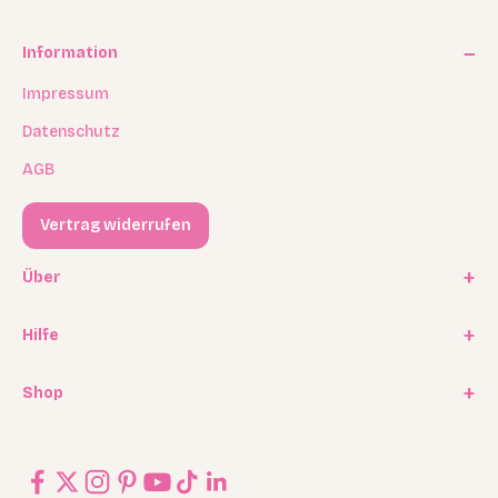
Information
Impressum
Datenschutz
AGB
Vertrag widerrufen
Über
Unsere Geschichte
Hilfe
Kooperationen
FAQ / Häufige Fragen
Shop
Experten Program
Versand
Affiliate Programm
Geschenkkarten / Gutscheine
Rückgabe
Blog
Ersatzteilservice
Kontakt