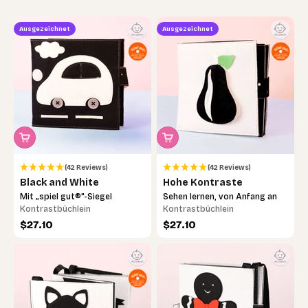
Ausgezeichnet
Ausgezeichnet
(42 Reviews)
(42 Reviews)
Black and White
Hohe Kontraste
Mit „spiel gut®"-Siegel
Sehen lernen, von Anfang an
Kontrastbüchlein
Kontrastbüchlein
Angebot
Angebot
$27.10
$27.10