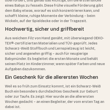
überfordert, und genau das Richtige, um die ersten Blicke
eines Babys zu fesseln. Diese frühe visuelle Förderung gibt
dem Baby etwas, worauf es sich konzentrieren kann, und
schafft kleine, ruhige Momente der Verbindung – beim
Wickeln, auf der Spieldecke oder in der Tragezeit.
Hochwertig, sicher und griffbereit
Aus weichem Filz von Hand genäht, mit überwiegend OEKO-
TEX®-zertifizierten Materialien und TÜV-geprüft. Jedes
Schwarz-Weiß Stoffbuch und Lernspielzeug ist leicht,
sicher und angenehm griffig – auch für neugierige
Babymünder. Es begleitet die ersten Monate und behält
seinen Platz im Kinderzimmer, wenn später Farben und neue
Aufgaben dazukommen.
Ein Geschenk für die allerersten Wochen
Weil es so früh zum Einsatz kommt, ist ein Schwarz-Weiß
Buch ein besonders durchdachtes Geschenk zur Geburt
oder zur Taufe. Es zeigt: Hier wurde an die allerersten
Wochen gedacht – an einen Begleiter, der vom ersten Tag an
dabei ist.