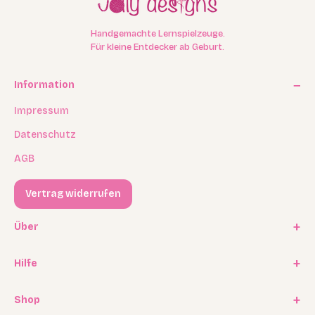
Handgemachte Lernspielzeuge.
Für kleine Entdecker ab Geburt.
Information
Impressum
Datenschutz
AGB
Vertrag widerrufen
Über
Unsere Geschichte
Hilfe
Kooperationen
FAQ / Häufige Fragen
Shop
Experten Program
Versand