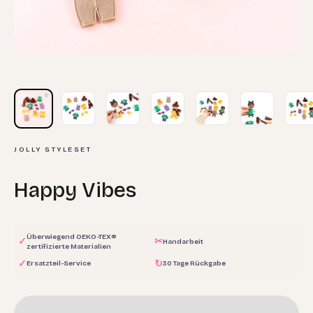
JOLLY STYLESET
Happy Vibes
Überwiegend OEKO-TEX®
✓
✂
Handarbeit
zertifizierte Materialien
✓
↻
Ersatzteil-Service
30 Tage Rückgabe