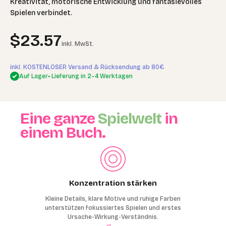
Kreativität, motorische Entwicklung und fantasievolles
Spielen verbindet.
Angebot
$23.57
inkl. MwSt.
inkl. KOSTENLOSER Versand & Rücksendung ab 80€
Auf Lager
• Lieferung in 2–4 Werktagen
Eine ganze
Spielwelt
in
einem Buch.
Konzentration stärken
Kleine Details, klare Motive und ruhige Farben
unterstützen fokussiertes Spielen und erstes
Ursache-Wirkung-Verständnis.