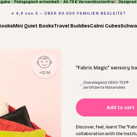
kgabe
✓
Pädagogisch entwickelt
✓
Ab 79 € Versandkostenfrei
⚐
Designed 
⭐️ 4,9 von 5 – ÜBER 60.000 FAMILIEN BEGLEITET
Books
Mini Quiet Books
Travel Buddies
Calmi Cubes
Schwa
"Fabric Magic" sensory ba
Überwiegend OEKO-TEX®
✓
zertifizierte Materialien
Add to cart
Discover, feel, learn! The "Fa
collaboration with the Instit