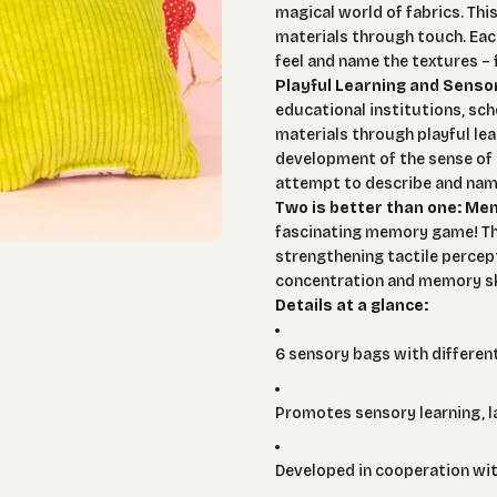
magical world of fabrics. Thi
materials through touch. Each 
feel and name the textures –
Playful Learning and Sens
educational institutions, sch
materials through playful lea
development of the sense of 
attempt to describe and name
Two is better than one: M
fascinating memory game! The 
strengthening tactile percep
concentration and memory ski
Details at a glance:
6 sensory bags with different
Promotes sensory learning, 
Developed in cooperation wit