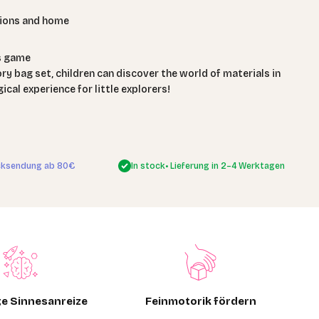
utions and home
es game
ry bag set, children can discover the world of materials in
cal experience for little explorers!
In stock
• Lieferung in 2–4 Werktagen
cksendung ab 80€
ige Sinnesanreize
Feinmotorik fördern