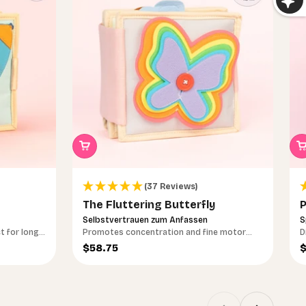
(37 Reviews)
The Fluttering Butterfly
P
Selbstvertrauen zum Anfassen
S
t for long
Promotes concentration and fine motor
D
skills
Sale price
S
$58.75
$
Previous
Next