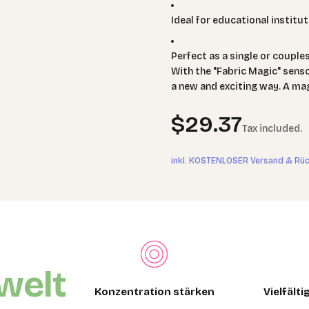
Ideal for educational instit
Perfect as a single or coupl
With the "Fabric Magic" senso
a new and exciting way. A magi
Sale price
$29.37
Tax included.
inkl. KOSTENLOSER Versand & Rü
welt
Konzentration stärken
Vielfält