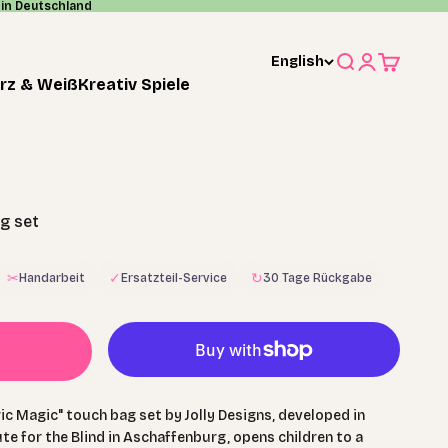
in Deutschland
English
Search
Login
Cart
rz & Weiß
Kreativ Spiele
g set
✂
✓
↻
Handarbeit
Ersatzteil-Service
30 Tage Rückgabe
bric Magic" touch bag set by Jolly Designs, developed in
ute for the Blind in Aschaffenburg, opens children to a