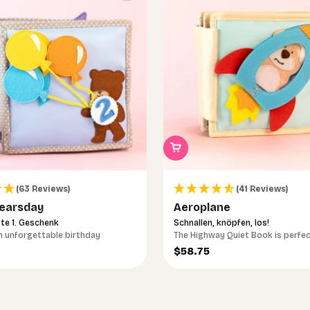
(63 Reviews)
(41 Reviews)
earsday
Aeroplane
te 1. Geschenk
Schnallen, knöpfen, los!
n unforgettable birthday
The Highway Quiet Book is perfec
car journeys
ce
Sale price
$58.75