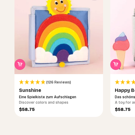
(126 Reviews)
Sunshine
Happy B
Eine Spielkiste zum Aufschlagen
Das schöns
Discover colors and shapes
A toy for a
Sale price
Sale pri
$58.75
$58.75