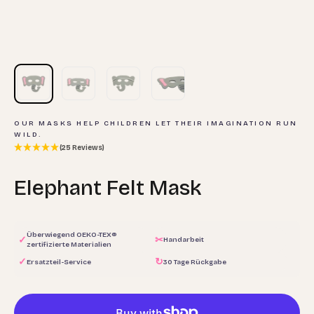
OUR MASKS HELP CHILDREN LET THEIR IMAGINATION RUN
WILD.
(25 Reviews)
Elephant Felt Mask
Überwiegend OEKO-TEX®
✓
✂
Handarbeit
zertifizierte Materialien
✓
↻
Ersatzteil-Service
30 Tage Rückgabe