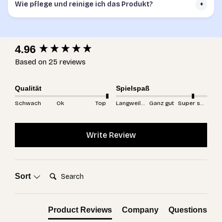
Wie pflege und reinige ich das Produkt?
+
New content loaded
4.96
Based on 25 reviews
Qualität
Spielspaß
Schwach
Ok
Top
Langweilig
Ganz gut
Super spannend
Write Review
Search:
Sort
Product Reviews
Company
Questions