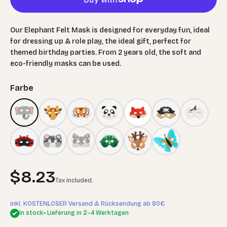
Our Elephant Felt Mask is designed for everyday fun, ideal
for dressing up & role play, the ideal gift, perfect for
themed birthday parties. From 2 years old, the soft and
eco-friendly masks can be used.
Farbe
Sale price
$8.23
Tax included.
inkl. KOSTENLOSER Versand & Rücksendung ab 80€
In stock
• Lieferung in 2–4 Werktagen