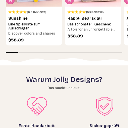
(126 Reviews)
(63 Reviews)
Sunshine
Happy Bearsday
Eine Spielkiste zum
Das schönste 1. Geschenk
Aufschlagen
A toy for an unforgettable
Discover colors and shapes
birthday
Sale price
$58.89
Sale price
$58.89
Warum Jolly Designs?
Das macht uns aus:
Echte Handarbeit
Sicher geprüft