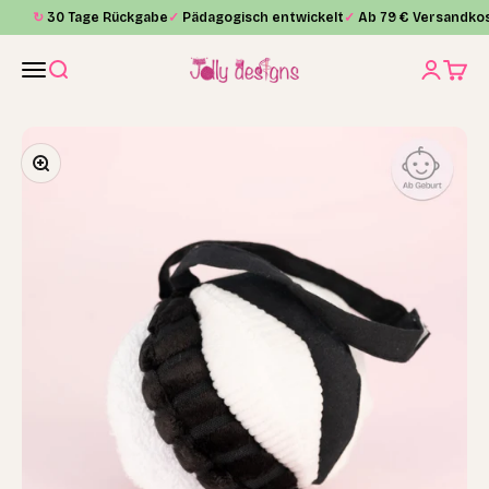
Skip to content
↻
30 Tage Rückgabe
✓
Pädagogisch entwickelt
✓
Ab 79 € Versandkos
Jolly Designs
Menu
Search
Login
Cart
Zoom