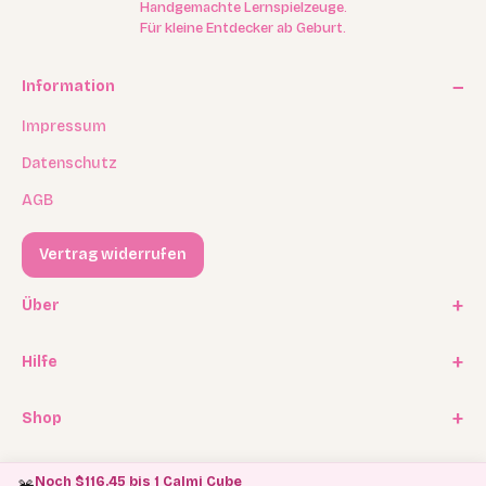
Handgemachte Lernspielzeuge.
Für kleine Entdecker ab Geburt.
Information
Impressum
Datenschutz
AGB
Vertrag widerrufen
Über
Unsere Geschichte
Hilfe
Kooperationen
FAQ / Häufige Fragen
Shop
Experten Program
Versand
Affiliate Programm
Geschenkkarten / Gutscheine
Rückgabe
Noch $116.45 bis 1 Calmi Cube