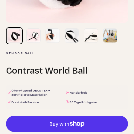
SENSOR BALL
Contrast World Ball
Überwiegend OEKO-TEX®
✓
✂
Handarbeit
zertifizierte Materialien
✓
↻
Ersatzteil-Service
30 Tage Rückgabe