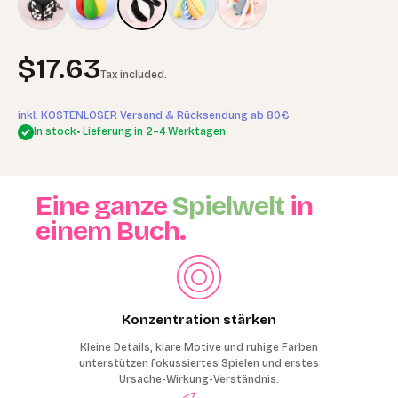
Sale price
$17.63
Tax included.
inkl. KOSTENLOSER Versand & Rücksendung ab 80€
In stock
• Lieferung in 2–4 Werktagen
Eine ganze
Spielwelt
in
einem Buch.
Konzentration stärken
Kleine Details, klare Motive und ruhige Farben
unterstützen fokussiertes Spielen und erstes
Ursache-Wirkung-Verständnis.