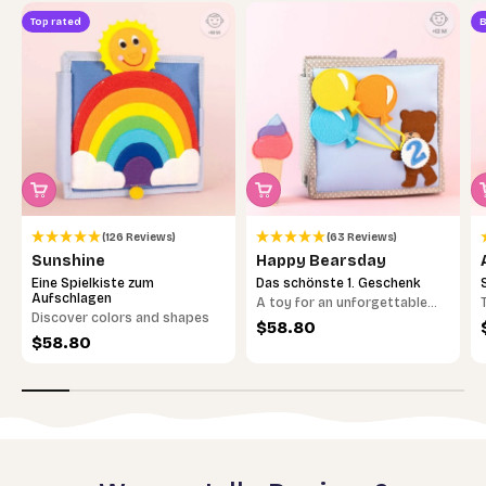
Top rated
B
(126 Reviews)
(63 Reviews)
Sunshine
Happy Bearsday
Eine Spielkiste zum
Das schönste 1. Geschenk
Aufschlagen
A toy for an unforgettable
Discover colors and shapes
birthday
Sale price
$58.80
Sale price
$58.80