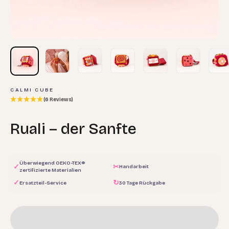
CALMI CUBE
(6 Reviews)
Ruali – der Sanfte
Überwiegend OEKO-TEX®
✓
✂
Handarbeit
zertifizierte Materialien
✓
↻
Ersatzteil-Service
30 Tage Rückgabe