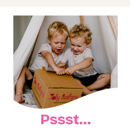
Pssst…