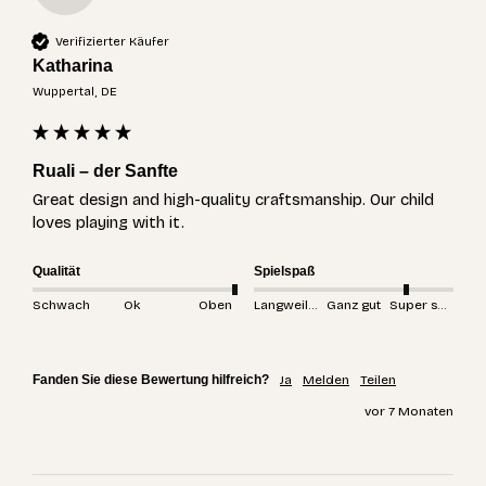
Verifizierter Käufer
Katharina
Wuppertal, DE
Ruali – der Sanfte
Great design and high-quality craftsmanship. Our child 
loves playing with it.
Qualität
Spielspaß
Schwach
Ok
Oben
Langweilig
Ganz gut
Super spannend
Fanden Sie diese Bewertung hilfreich?
Ja
Melden
Teilen
vor 7 Monaten