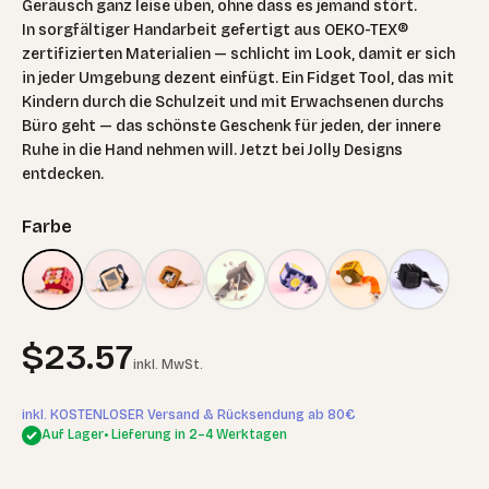
Geräusch ganz leise üben, ohne dass es jemand stört.
In sorgfältiger Handarbeit gefertigt aus OEKO-TEX®
zertifizierten Materialien — schlicht im Look, damit er sich
in jeder Umgebung dezent einfügt. Ein Fidget Tool, das mit
Kindern durch die Schulzeit und mit Erwachsenen durchs
Büro geht — das schönste Geschenk für jeden, der innere
Ruhe in die Hand nehmen will. Jetzt bei Jolly Designs
entdecken.
Farbe
Angebot
$23.57
inkl. MwSt.
inkl. KOSTENLOSER Versand & Rücksendung ab 80€
Auf Lager
• Lieferung in 2–4 Werktagen