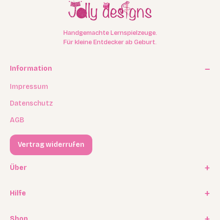
Handgemachte Lernspielzeuge.
Für kleine Entdecker ab Geburt.
Information
Impressum
Datenschutz
AGB
Vertrag widerrufen
Über
Unsere Geschichte
Hilfe
Kooperationen
FAQ / Häufige Fragen
Shop
Experten Program