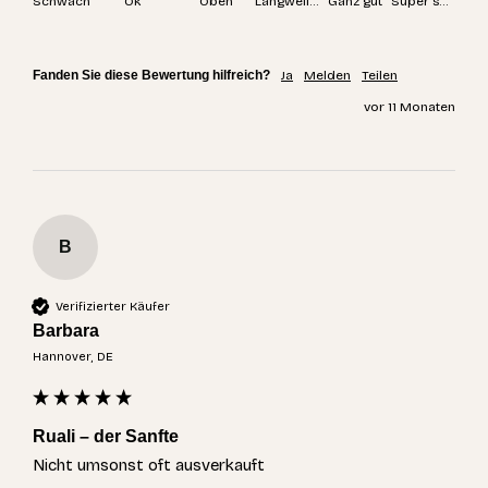
Schwach
Ok
Oben
Langweilig
Ganz gut
Super spannend
Fanden Sie diese Bewertung hilfreich?
Ja
Melden
Teilen
vor 11 Monaten
B
Verifizierter Käufer
Barbara
Hannover, DE
Ruali – der Sanfte
Nicht umsonst oft ausverkauft 