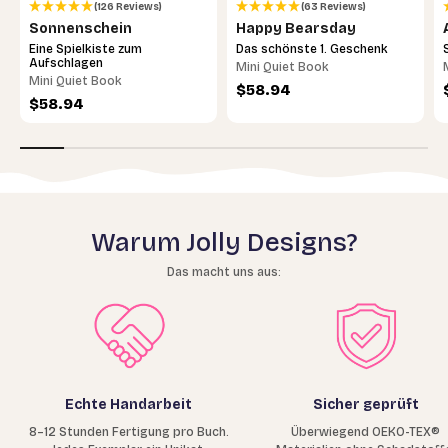
(126 Reviews)
(63 Reviews)
Sonnenschein
Happy Bearsday
Eine Spielkiste zum
Das schönste 1. Geschenk
Aufschlagen
Mini Quiet Book
Mini Quiet Book
Angebot
$58.94
Angebot
$58.94
Warum Jolly Designs?
Das macht uns aus:
Echte Handarbeit
Sicher geprüft
8–12 Stunden Fertigung pro Buch.
Überwiegend OEKO-TEX®