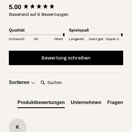
New content loaded
5.00
Basierend auf 6 Bewertungen
Qualität
Spielspaß
Schwach
Ok
Oben
Langweilig
Ganz gut
Super spannend
Bewertung schreiben
Suchen:
Sortieren
Produktbewertungen
Unternehmen
Fragen
K