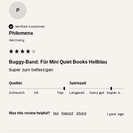
P
Verified Customer
Philomena
Germany
Buggy-Band: Für Mini Quiet Books Hellblau
Super zum befestigen
Qualität
Spielspaß
Schwach
Ok
Top
Langweilig
Ganz gut
Super spannend
Was this review helpful?
Yes
Report
Share
1 year ago