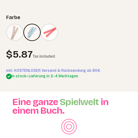
Farbe
Sale price
$5.87
Tax included.
inkl. KOSTENLOSER Versand & Rücksendung ab 80€
In stock
• Lieferung in 2–4 Werktagen
Eine ganze
Spielwelt
in
einem Buch.