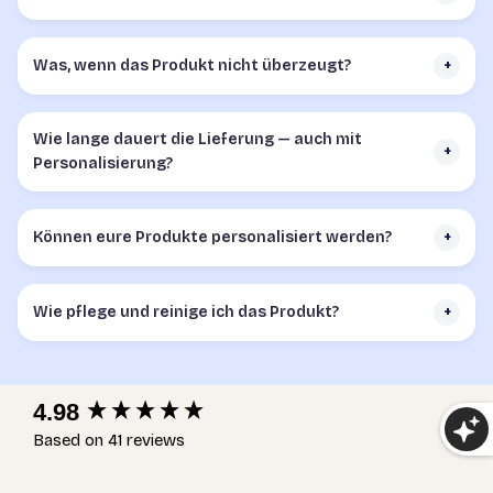
Was, wenn das Produkt nicht überzeugt?
+
Wie lange dauert die Lieferung — auch mit
+
Personalisierung?
Können eure Produkte personalisiert werden?
+
Wie pflege und reinige ich das Produkt?
+
New content loaded
4.98
Based on 41 reviews