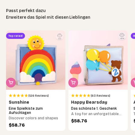
Erweitere das Spiel mit diesen Lieblingen
Top rated
B
(126 Reviews)
(63 Reviews)
Sunshine
Happy Bearsday
Eine Spielkiste zum
Das schönste 1. Geschenk
Aufschlagen
A toy for an unforgettable
Discover colors and shapes
birthday
Sale price
$58.76
Sale price
$58.76