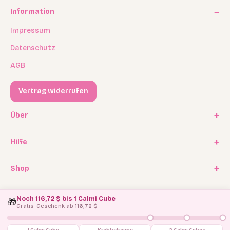
Information
Impressum
Datenschutz
AGB
Vertrag widerrufen
Über
Unsere Geschichte
Hilfe
Kooperationen
FAQ / Häufige Fragen
Shop
Experten Program
Versand
Affiliate Programm
Geschenkkarten / Gutscheine
Rückgabe
Noch 116,72 $ bis 1 Calmi Cube
🎁
Blog
Ersatzteilservice
Gratis-Geschenk ab 116,72 $
Kontakt