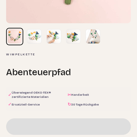
WIMPELKETTE
Abenteuerpfad
Überwiegend OEKO-TEX®
✓
✂
Handarbeit
zertifizierte Materialien
✓
↻
Ersatzteil-Service
30 Tage Rückgabe