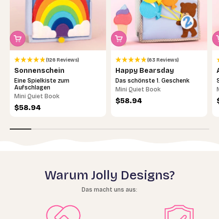
(126 Reviews)
(63 Reviews)
Sonnenschein
Happy Bearsday
Eine Spielkiste zum
Das schönste 1. Geschenk
Aufschlagen
Mini Quiet Book
Mini Quiet Book
Angebot
$58.94
Angebot
$58.94
Warum Jolly Designs?
Das macht uns aus: