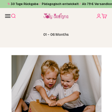
Skip to content
↻
30 Tage Rückgabe
✓
Pädagogisch entwickelt
✓
Ab 79 € Versandkos
Jolly Designs
Menu
Search
Login
Cart
01 – 06 Months