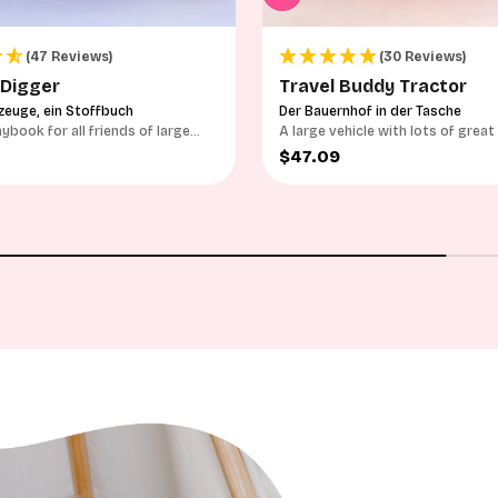
(47 Reviews)
(30 Reviews)
 Digger
Travel Buddy Tractor
zeuge, ein Stoffbuch
Der Bauernhof in der Tasche
aybook for all friends of large
A large vehicle with lots of great
options
ce
Sale price
$47.09