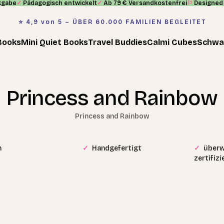
kgabe
✓
Pädagogisch entwickelt
✓
Ab 79 € Versandkostenfrei
⚐
Designed 
⭐️ 4,9 von 5 – ÜBER 60.000 FAMILIEN BEGLEITET
Books
Mini Quiet Books
Travel Buddies
Calmi Cubes
Schwa
Princess and Rainbow
Princess and Rainbow
n
✓
Handgefertigt
✓
überw
zertifiz