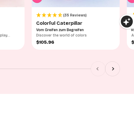
(35 Reviews)
Colorful Caterpillar
T
Vom Greifen zum Begreifen
R
 play
Discover the world of colors
A
p
Sale price
S
$105.96
Previous
Next