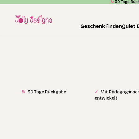
↻
30 Tage Rüc
Skip to content
Jolly Designs
Geschenk finden
Quiet 
↻
30 Tage Rückgabe
✓
Mit Pädagog:inne
entwickelt