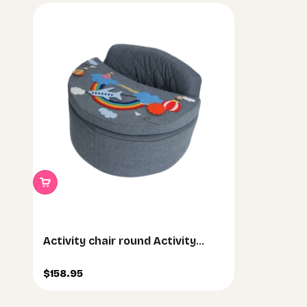
Activity chair round Activity
chair Rondo blue with rainbow
Sale price
cushion
$158.95