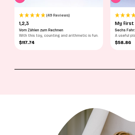
(49 Reviews)
1,2,3
My first
Vom Zählen zum Rechnen
Sechs Fahr
With this toy, counting and arithmetic is fun.
A useful pl
vehicles
Sale price
Sale pri
$117.74
$58.86