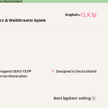
in Deutschland
English
Search
Login
Cart
rz & Weiß
Kreativ Spiele
iegend OEKO-TEX®
⚐
Designed in Deutschland
ierten Materialien
Sort by:
Best selling