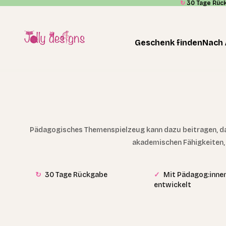
↻
30 Tage Rüc
Zum Inhalt springen
Jolly Designs
Geschenk finden
Nach 
Pädagogisches Themenspielzeug kann dazu beitragen, das
akademischen Fähigkeiten, w
↻
30 Tage Rückgabe
✓
Mit Pädagog:inne
entwickelt