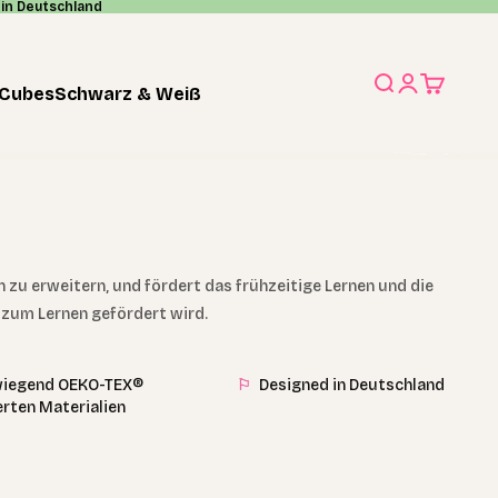
in Deutschland
Suche
Anmelden
Warenko
 Cubes
Schwarz & Weiß
u erweitern, und fördert das frühzeitige Lernen und die
e zum Lernen gefördert wird.
iegend OEKO-TEX®
⚐
Designed in Deutschland
ierten Materialien