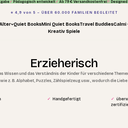
kgabe
✓
Pädagogisch entwickelt
✓
Ab 79 € Versandkostenfrei
⚐
Designed 
⭐️ 4,9 von 5 – ÜBER 60.000 FAMILIEN BEGLEITET
Alter
Quiet Books
Mini Quiet Books
Travel Buddies
Calmi
Kreativ Spiele
Erzieherisch
 Wissen und das Verständnis der Kinder für verschiedene Themen z
ie z. B. Alphabet, Puzzles, Zählspielzeug usw., wodurch die Lieb
n
✓
Handgefertigt
✓
überw
zertifiz