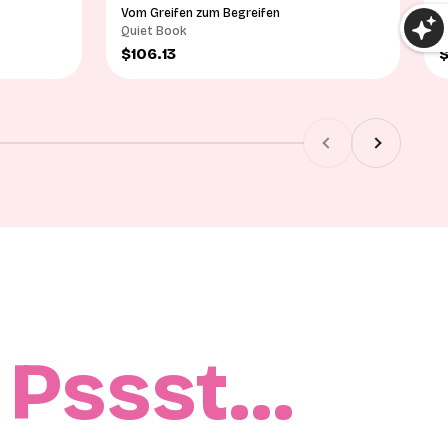
Vom Greifen zum Begreifen
R
Quiet Book
T
Angebot
A
$106.13
$
Zurück
Vor
Pssst…