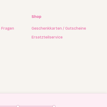
Shop
e Fragen
Geschenkkarten / Gutscheine
Ersatzteilservice
Made With Love By
TechMac Digital