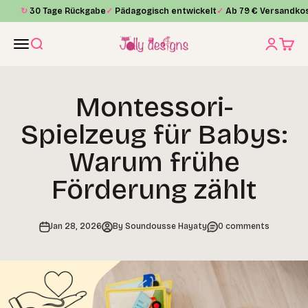
Skip to content
↻
30 Tage Rückgabe
✓
Pädagogisch entwickelt
✓
Ab 79 € Versandkos
Jolly Designs
Menu
Search
Login
Cart
Montessori-
Spielzeug für Babys:
Warum frühe
Förderung zählt
Jan 28, 2026
By Soundousse Hayaty
0 comments