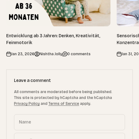
Entwicklung ab 3 Jahren: Denken, Kreativität,
Sensorisch
Feinmotorik
Konzentra
Jan 23, 2026
Nishtha Jolly
0 comments
Jan 31, 2
Leave a comment
All comments are moderated before being published.
This site is protected by hCaptcha and the hCaptcha
Privacy Policy
and
Terms of Service
apply.
Name