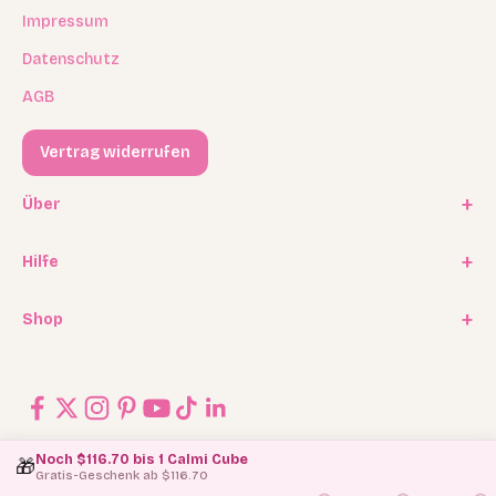
Impressum
Datenschutz
AGB
Vertrag widerrufen
Über
Unsere Geschichte
Hilfe
Kooperationen
FAQ / Häufige Fragen
Shop
Experten Program
Versand
Affiliate Program
Geschenkkarten / Gutscheine
Rückgabe
Blog
Ersatzteilservice
Kontakt
Noch $116.70 bis 1 Calmi Cube
🎁
Gratis-Geschenk ab $116.70
© 2026, Jolly Designs.